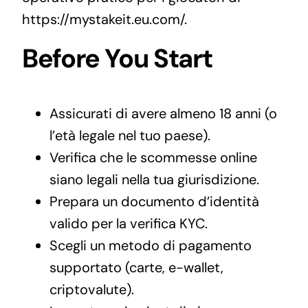
https://mystakeit.eu.com/
.
Before You Start
Assicurati di avere almeno 18 anni (o
l’età legale nel tuo paese).
Verifica che le scommesse online
siano legali nella tua giurisdizione.
Prepara un documento d’identità
valido per la verifica KYC.
Scegli un metodo di pagamento
supportato (carte, e-wallet,
criptovalute).