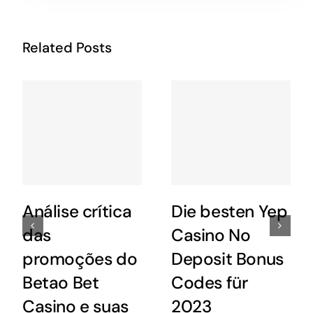
Related Posts
Análise crítica
Die besten Yep
das
Casino No
promoções do
Deposit Bonus
Betao Bet
Codes für
Casino e suas
2023