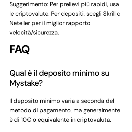
Suggerimento: Per prelievi più rapidi, usa
le criptovalute. Per depositi, scegli Skrill o
Neteller per il miglior rapporto
velocità/sicurezza.
FAQ
Qual è il deposito minimo su
Mystake?
Il deposito minimo varia a seconda del
metodo di pagamento, ma generalmente
è di 10€ o equivalente in criptovaluta.