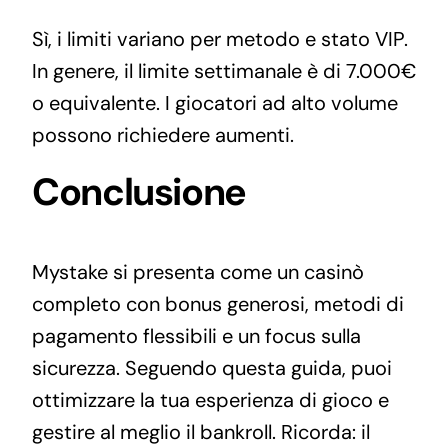
Sì, i limiti variano per metodo e stato VIP.
In genere, il limite settimanale è di 7.000€
o equivalente. I giocatori ad alto volume
possono richiedere aumenti.
Conclusione
Mystake si presenta come un casinò
completo con bonus generosi, metodi di
pagamento flessibili e un focus sulla
sicurezza. Seguendo questa guida, puoi
ottimizzare la tua esperienza di gioco e
gestire al meglio il bankroll. Ricorda: il