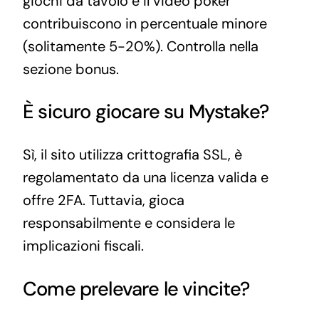
giochi da tavolo e il video poker
contribuiscono in percentuale minore
(solitamente 5-20%). Controlla nella
sezione bonus.
È sicuro giocare su Mystake?
Sì, il sito utilizza crittografia SSL, è
regolamentato da una licenza valida e
offre 2FA. Tuttavia, gioca
responsabilmente e considera le
implicazioni fiscali.
Come prelevare le vincite?