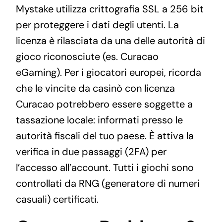
Mystake utilizza crittografia SSL a 256 bit
per proteggere i dati degli utenti. La
licenza è rilasciata da una delle autorità di
gioco riconosciute (es. Curacao
eGaming). Per i giocatori europei, ricorda
che le vincite da casinò con licenza
Curacao potrebbero essere soggette a
tassazione locale: informati presso le
autorità fiscali del tuo paese. È attiva la
verifica in due passaggi (2FA) per
l’accesso all’account. Tutti i giochi sono
controllati da RNG (generatore di numeri
casuali) certificati.