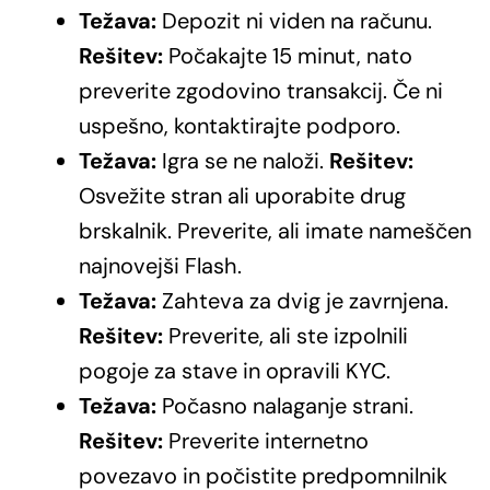
Težava:
Depozit ni viden na računu.
Rešitev:
Počakajte 15 minut, nato
preverite zgodovino transakcij. Če ni
uspešno, kontaktirajte podporo.
Težava:
Igra se ne naloži.
Rešitev:
Osvežite stran ali uporabite drug
brskalnik. Preverite, ali imate nameščen
najnovejši Flash.
Težava:
Zahteva za dvig je zavrnjena.
Rešitev:
Preverite, ali ste izpolnili
pogoje za stave in opravili KYC.
Težava:
Počasno nalaganje strani.
Rešitev:
Preverite internetno
povezavo in počistite predpomnilnik