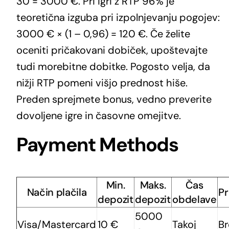
30 = 3000 €. Pri igri z RTP 96% je
teoretična izguba pri izpolnjevanju pogojev:
3000 € × (1 – 0,96) = 120 €. Če želite
oceniti pričakovani dobiček, upoštevajte
tudi morebitne dobitke. Pogosto velja, da
nižji RTP pomeni višjo prednost hiše.
Preden sprejmete bonus, vedno preverite
dovoljene igre in časovne omejitve.
Payment Methods
Min.
Maks.
Čas
Način plačila
Pr
depozit
depozit
obdelave
5000
Visa/Mastercard
10 €
Takoj
Br