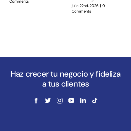
Comments
julio 22nd, 2026
|
0
Comments
Haz crecer tu negocio y fideliza
a tus clientes