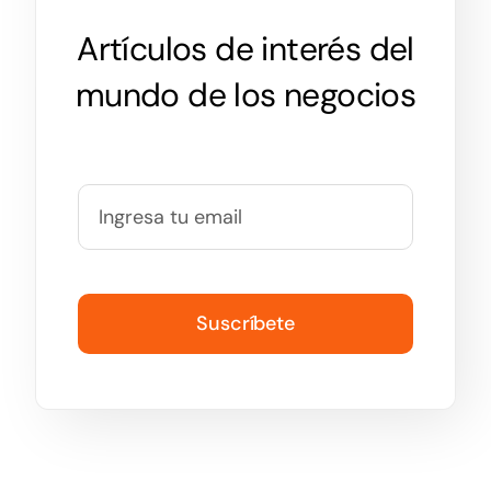
Artículos de interés del
mundo de los negocios
Suscríbete