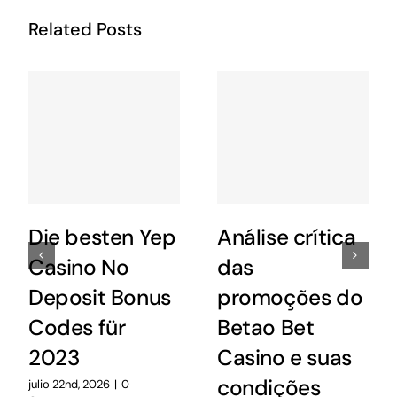
Related Posts
Die besten Yep
Análise crítica
Casino No
das
Deposit Bonus
promoções do
Codes für
Betao Bet
2023
Casino e suas
condições
julio 22nd, 2026
|
0