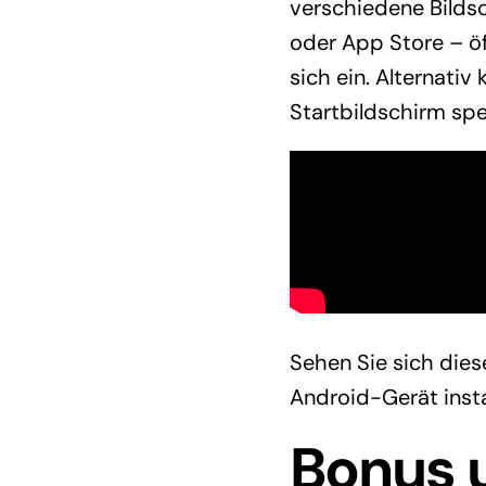
verschiedene Bilds
oder App Store – ö
sich ein. Alternati
Startbildschirm spe
Sehen Sie sich dies
Android-Gerät instal
Bonus 