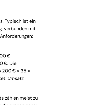
 Typisch ist ein
g, verbunden mit
 Anforderungen:
100 €
0 €. Die
o 200 € × 35 =
tet:
Umsatz =
ts zählen meist zu