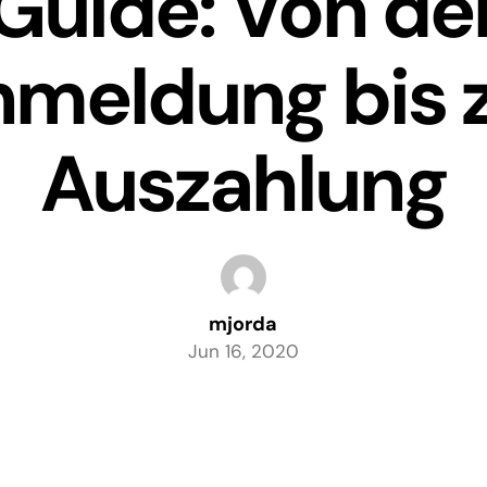
Guide: Von de
meldung bis 
Auszahlung
mjorda
Jun 16, 2020