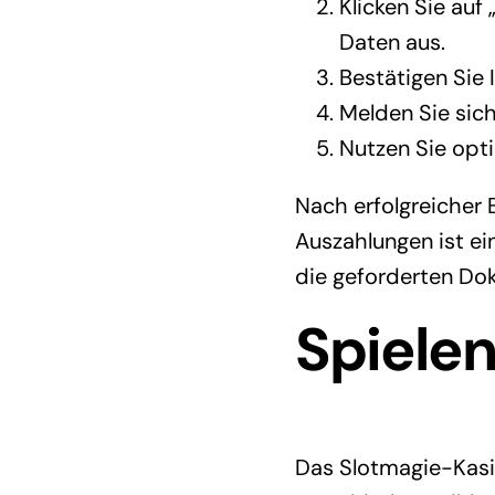
Klicken Sie auf
Daten aus.
Bestätigen Sie 
Melden Sie sich
Nutzen Sie opti
Nach erfolgreicher 
Auszahlungen ist ein
die geforderten Do
Spiele
Das Slotmagie-Kasin