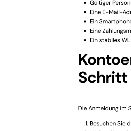
Gültiger Person
Eine E-Mail-Adr
Ein Smartphone
Eine Zahlungsme
Ein stabiles W
Kontoer
Schritt
Die Anmeldung im Sl
Besuchen Sie di