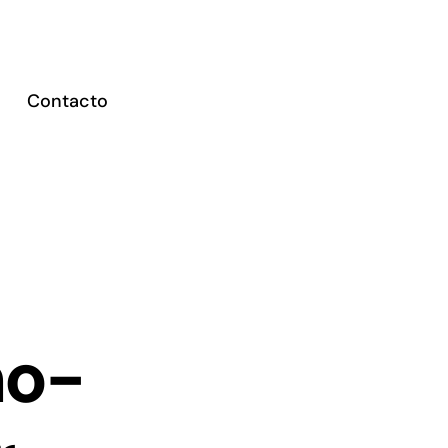
Contacto
no-