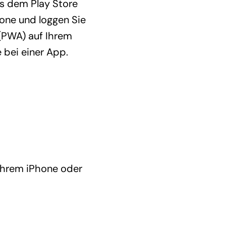
s dem Play Store
one und loggen Sie
 (PWA) auf Ihrem
 bei einer App.
 Ihrem iPhone oder