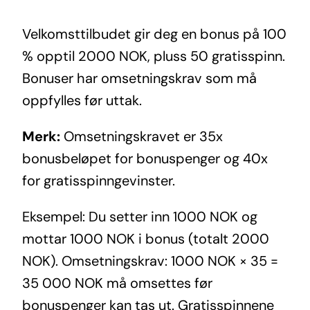
Velkomsttilbudet gir deg en bonus på 100
% opptil 2000 NOK, pluss 50 gratisspinn.
Bonuser har omsetningskrav som må
oppfylles før uttak.
Merk:
Omsetningskravet er 35x
bonusbeløpet for bonuspenger og 40x
for gratisspinngevinster.
Eksempel: Du setter inn 1000 NOK og
mottar 1000 NOK i bonus (totalt 2000
NOK). Omsetningskrav: 1000 NOK × 35 =
35 000 NOK må omsettes før
bonuspenger kan tas ut. Gratisspinnene