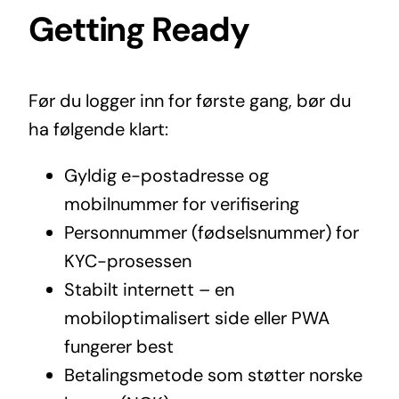
Getting Ready
Før du logger inn for første gang, bør du
ha følgende klart:
Gyldig e-postadresse og
mobilnummer for verifisering
Personnummer (fødselsnummer) for
KYC-prosessen
Stabilt internett – en
mobiloptimalisert side eller PWA
fungerer best
Betalingsmetode som støtter norske