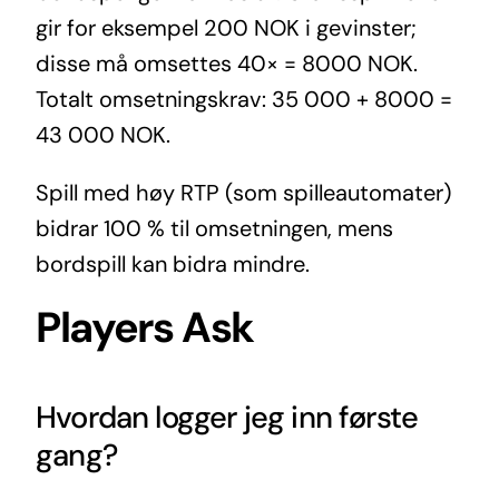
gir for eksempel 200 NOK i gevinster;
disse må omsettes 40× = 8000 NOK.
Totalt omsetningskrav: 35 000 + 8000 =
43 000 NOK.
Spill med høy RTP (som spilleautomater)
bidrar 100 % til omsetningen, mens
bordspill kan bidra mindre.
Players Ask
Hvordan logger jeg inn første
gang?