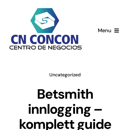
Saltar
al
contenido
Menu
Inicio
Nosotros
Uncategorized
Servicios
Betsmith
innlogging –
Blog
komplett guide
Contacto