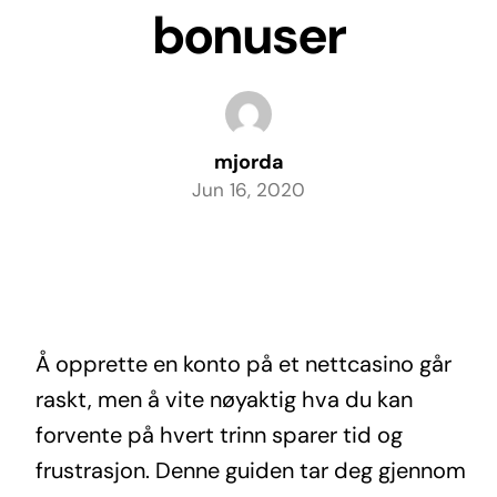
bonuser
mjorda
Jun 16, 2020
Å opprette en konto på et nettcasino går
raskt, men å vite nøyaktig hva du kan
forvente på hvert trinn sparer tid og
frustrasjon. Denne guiden tar deg gjennom