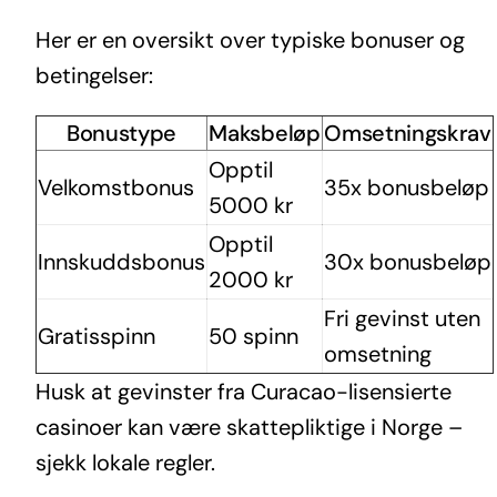
Her er en oversikt over typiske bonuser og
betingelser:
Bonustype
Maksbeløp
Omsetningskrav
Opptil
Velkomstbonus
35x bonusbeløp
5000 kr
Opptil
Innskuddsbonus
30x bonusbeløp
2000 kr
Fri gevinst uten
Gratisspinn
50 spinn
omsetning
Husk at gevinster fra Curacao-lisensierte
casinoer kan være skattepliktige i Norge –
sjekk lokale regler.