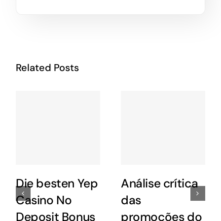
Related Posts
Die besten Yep
Análise crítica
Casino No
das
Deposit Bonus
promoções do