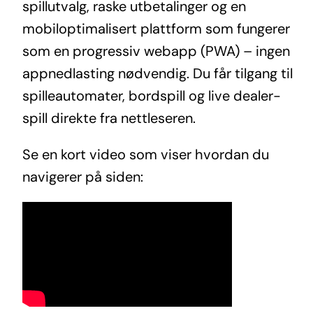
spillutvalg, raske utbetalinger og en
mobiloptimalisert plattform som fungerer
som en progressiv webapp (PWA) – ingen
appnedlasting nødvendig. Du får tilgang til
spilleautomater, bordspill og live dealer-
spill direkte fra nettleseren.
Se en kort video som viser hvordan du
navigerer på siden: