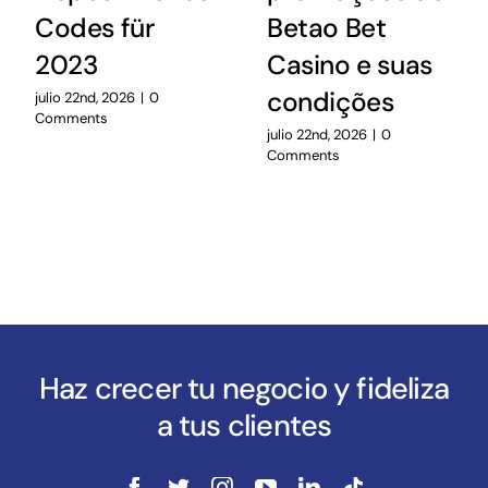
Codes für
Betao Bet
2023
Casino e suas
condições
julio 22nd, 2026
|
0
Comments
julio 22nd, 2026
|
0
Comments
Haz crecer tu negocio y fideliza
a tus clientes