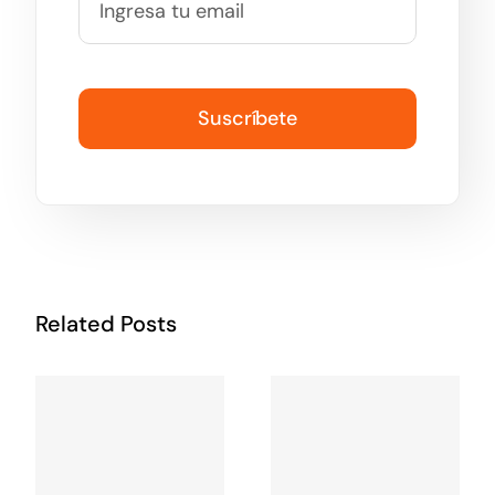
Suscríbete
Related Posts