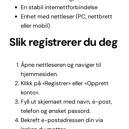
En stabil internettforbindelse
Enhet med nettleser (PC, nettbrett
eller mobil)
Slik registrerer du deg
Åpne nettleseren og naviger til
hjemmesiden.
Klikk på «Registrer» eller «Opprett
konto».
Fyll ut skjemaet med navn, e-post,
telefon og ønsket passord.
Bekreft e-postadressen din via