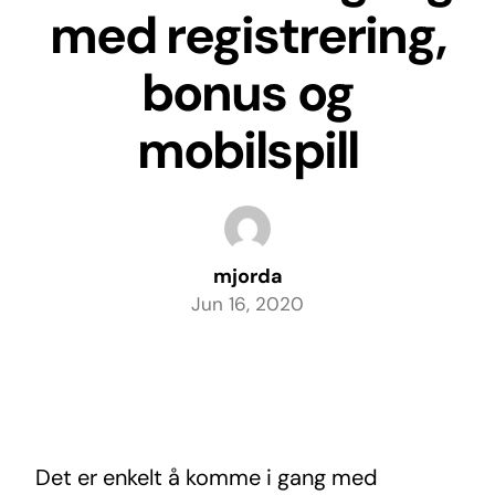
med registrering,
bonus og
mobilspill
mjorda
Jun 16, 2020
Det er enkelt å komme i gang med