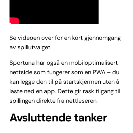
Se videoen over for en kort gjennomgang
av spillutvalget.
Sportuna har også en mobiloptimalisert
nettside som fungerer som en PWA – du
kan legge den til på startskjermen uten å
laste ned en app. Dette gir rask tilgang til
spillingen direkte fra nettleseren.
Avsluttende tanker