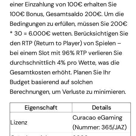
einer Einzahlung von 100€ erhalten Sie
100€ Bonus, Gesamtsaldo 200€. Um die
Bedingungen zu erfüllen, müssen Sie 200€
* 30 = 6.000€ wetten. Berücksichtigen Sie
den RTP (Return to Player) von Spielen –
bei einem Slot mit 96% RTP verlieren Sie
durchschnittlich 4% pro Wette, was die
Gesamtkosten erhöht. Planen Sie Ihr
Budget basierend auf solchen
Berechnungen, um Verluste zu minimieren.
Eigenschaft
Details
Curacao eGaming
Lizenz
(Nummer: 365/JAZ)