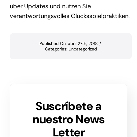
über Updates und nutzen Sie
verantwortungsvolles Glücksspielpraktiken.
Published On: abril 27th, 2018
/
Categories:
Uncategorized
Suscríbete a
nuestro News
Letter