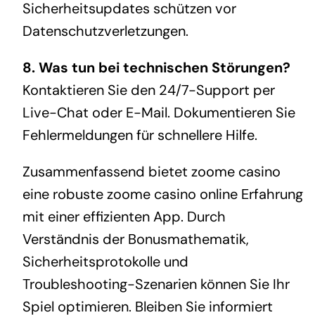
Sicherheitsupdates schützen vor
Datenschutzverletzungen.
8. Was tun bei technischen Störungen?
Kontaktieren Sie den 24/7-Support per
Live-Chat oder E-Mail. Dokumentieren Sie
Fehlermeldungen für schnellere Hilfe.
Zusammenfassend bietet zoome casino
eine robuste zoome casino online Erfahrung
mit einer effizienten App. Durch
Verständnis der Bonusmathematik,
Sicherheitsprotokolle und
Troubleshooting-Szenarien können Sie Ihr
Spiel optimieren. Bleiben Sie informiert