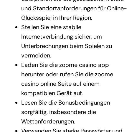
und Standortanforderungen für Online-
Glücksspiel in Ihrer Region.
Stellen Sie eine stabile
Internetverbindung sicher, um
Unterbrechungen beim Spielen zu
vermeiden.
Laden Sie die zoome casino app
herunter oder rufen Sie die zoome
casino online Seite auf einem
kompatiblen Gerät auf.
Lesen Sie die Bonusbedingungen
sorgfältig, insbesondere die
Wettanforderungen.
Verwenden Sie starke Passwörter und