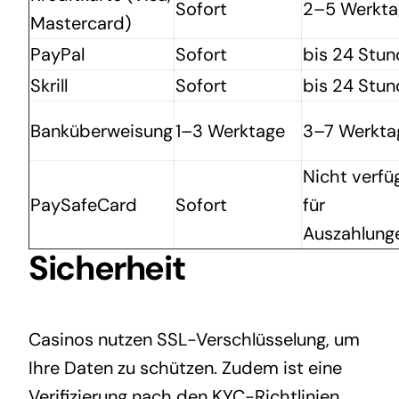
Sofort
2–5 Werkta
Mastercard)
PayPal
Sofort
bis 24 Stu
Skrill
Sofort
bis 24 Stu
Banküberweisung
1–3 Werktage
3–7 Werkta
Nicht verfü
PaySafeCard
Sofort
für
Auszahlung
Sicherheit
Casinos nutzen SSL-Verschlüsselung, um
Ihre Daten zu schützen. Zudem ist eine
Verifizierung nach den KYC-Richtlinien