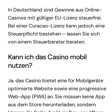
In Deutschland sind Gewinne aus Online-
Casinos mit gültiger EU-Lizenz steuerfrei.
Bei einer Curacao-Lizenz kann jedoch eine
Steuerpflicht bestehen – lassen Sie sich
von einem Steuerberater beraten.
Kann ich das Casino mobil
nutzen?
Ja, das Casino bietet eine für Mobilgeräte
optimierte Website sowie eine progressive
Web-App (PWA) an. Sie müssen keine App
aus dem Store herunterladen, sondern