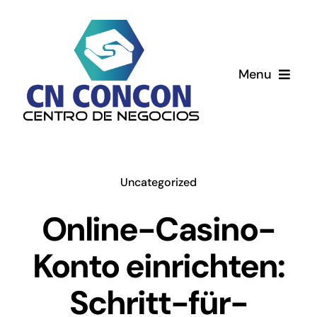
Saltar
al
contenido
Menu
Inicio
Nosotros
Uncategorized
Servicios
Online-Casino-
Konto einrichten:
Blog
Schritt-für-
Contacto