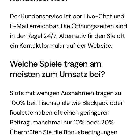
Der Kundenservice ist per Live-Chat und
E-Mail erreichbar. Die Öffnungszeiten sind
in der Regel 24/7. Alternativ finden Sie oft
ein Kontaktformular auf der Website.
Welche Spiele tragen am
meisten zum Umsatz bei?
Slots mit wenigen Ausnahmen tragen zu
100% bei. Tischspiele wie Blackjack oder
Roulette haben oft einen geringeren
Beitrag, manchmal nur 10% oder 20%.
Überprüfen Sie die Bonusbedingungen