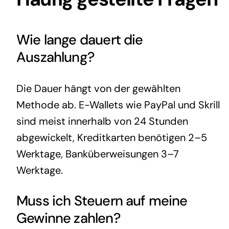
Wie lange dauert die
Auszahlung?
Die Dauer hängt von der gewählten
Methode ab. E-Wallets wie PayPal und Skrill
sind meist innerhalb von 24 Stunden
abgewickelt, Kreditkarten benötigen 2–5
Werktage, Banküberweisungen 3–7
Werktage.
Muss ich Steuern auf meine
Gewinne zahlen?