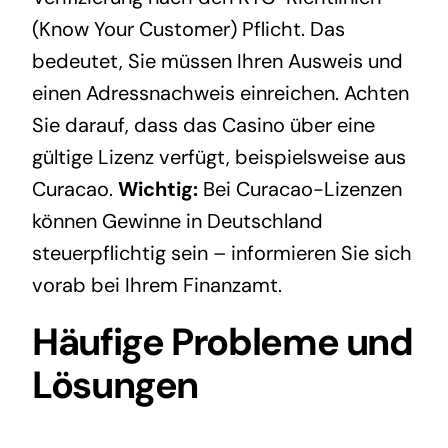
(Know Your Customer) Pflicht. Das
bedeutet, Sie müssen Ihren Ausweis und
einen Adressnachweis einreichen. Achten
Sie darauf, dass das Casino über eine
gültige Lizenz verfügt, beispielsweise aus
Curacao.
Wichtig:
Bei Curacao-Lizenzen
können Gewinne in Deutschland
steuerpflichtig sein – informieren Sie sich
vorab bei Ihrem Finanzamt.
Häufige Probleme und
Lösungen