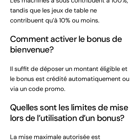
Les machines à sous contribuent à 100%,
tandis que les jeux de table ne
contribuent qu’à 10% ou moins.
Comment activer le bonus de
bienvenue?
Il suffit de déposer un montant éligible et
le bonus est crédité automatiquement ou
via un code promo.
Quelles sont les limites de mise
lors de l’utilisation d’un bonus?
La mise maximale autorisée est