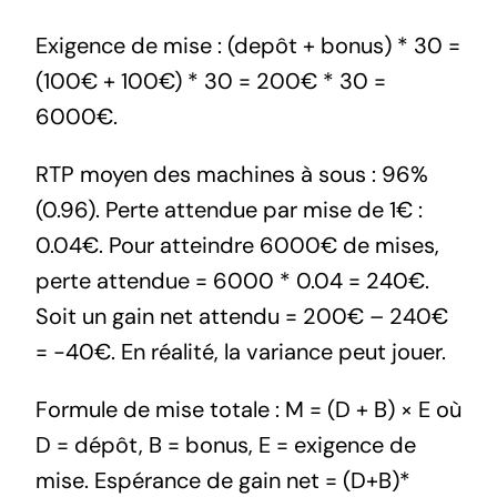
Exigence de mise : (depôt + bonus) * 30 =
(100€ + 100€) * 30 = 200€ * 30 =
6000€.
RTP moyen des machines à sous : 96%
(0.96). Perte attendue par mise de 1€ :
0.04€. Pour atteindre 6000€ de mises,
perte attendue = 6000 * 0.04 = 240€.
Soit un gain net attendu = 200€ – 240€
= -40€. En réalité, la variance peut jouer.
Formule de mise totale : M = (D + B) × E où
D = dépôt, B = bonus, E = exigence de
mise. Espérance de gain net = (D+B)*