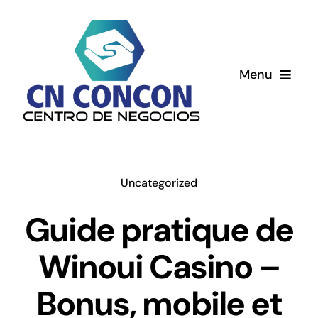
Saltar
al
contenido
Menu
Inicio
Nosotros
Uncategorized
Servicios
Guide pratique de
Winoui Casino –
Blog
Bonus, mobile et
Contacto