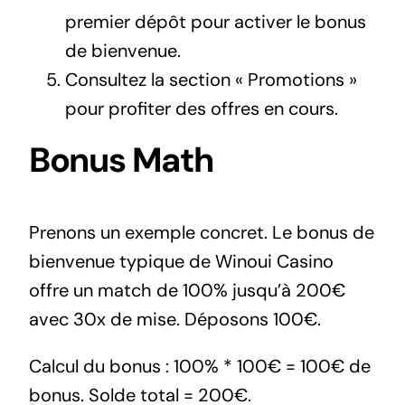
premier dépôt pour activer le bonus
de bienvenue.
Consultez la section « Promotions »
pour profiter des offres en cours.
Bonus Math
Prenons un exemple concret. Le bonus de
bienvenue typique de Winoui Casino
offre un match de 100% jusqu’à 200€
avec 30x de mise. Déposons 100€.
Calcul du bonus : 100% * 100€ = 100€ de
bonus. Solde total = 200€.