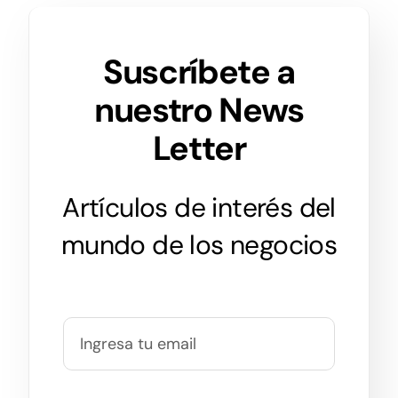
Suscríbete a
nuestro News
Letter
Artículos de interés del
mundo de los negocios