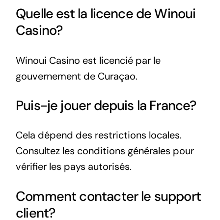
Quelle est la licence de Winoui
Casino?
Winoui Casino est licencié par le
gouvernement de Curaçao.
Puis-je jouer depuis la France?
Cela dépend des restrictions locales.
Consultez les conditions générales pour
vérifier les pays autorisés.
Comment contacter le support
client?