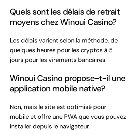
Quels sont les délais de retrait
moyens chez Winoui Casino?
Les délais varient selon la méthode, de
quelques heures pour les cryptos à 5
jours pour les virements bancaires.
Winoui Casino propose-t-il une
application mobile native?
Non, mais le site est optimisé pour
mobile et offre une PWA que vous pouvez
installer depuis le navigateur.