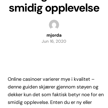
smidig opplevelse
mjorda
Jun 16, 2020
Online casinoer varierer mye i kvalitet –
denne guiden skjærer gjennom støyen og
dekker kun det som faktisk betyr noe for en
smidig opplevelse. Enten du er ny eller