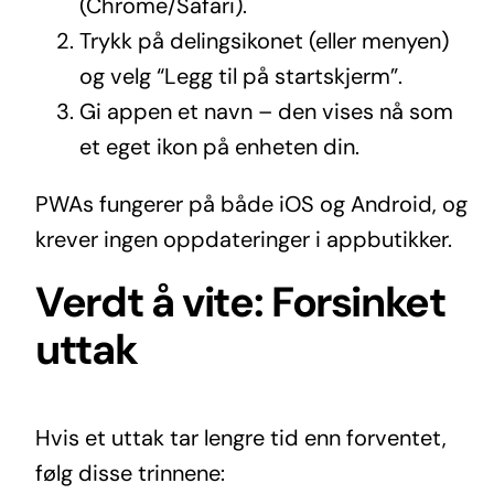
(Chrome/Safari).
Trykk på delingsikonet (eller menyen)
og velg “Legg til på startskjerm”.
Gi appen et navn – den vises nå som
et eget ikon på enheten din.
PWAs fungerer på både iOS og Android, og
krever ingen oppdateringer i appbutikker.
Verdt å vite: Forsinket
uttak
Hvis et uttak tar lengre tid enn forventet,
følg disse trinnene: