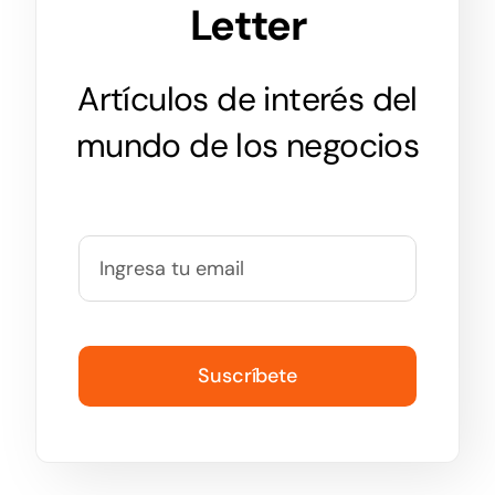
Letter
Artículos de interés del
mundo de los negocios
Suscríbete