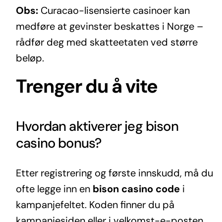
Obs:
Curacao-lisensierte casinoer kan
medføre at gevinster beskattes i Norge –
rådfør deg med skatteetaten ved større
beløp.
Trenger du å vite
Hvordan aktiverer jeg bison
casino bonus?
Etter registrering og første innskudd, må du
ofte legge inn en
bison casino code
i
kampanjefeltet. Koden finner du på
kampanjesiden eller i velkomst-e-posten.