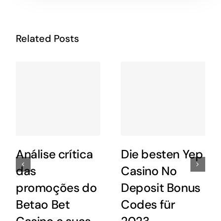
Related Posts
Análise crítica
Die besten Yep
das
Casino No
promoções do
Deposit Bonus
Betao Bet
Codes für