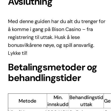
Avslutning
Med denne guiden har du alt du trenger for
å komme i gang på Bison Casino – fra
registrering til uttak. Husk å lese
bonusvilkårene nøye, og spill ansvarlig.
Lykke til!
Betalingsmetoder og
behandlingstider
Min.
Behandlingstid
Metode
Ge
innskudd
uttak