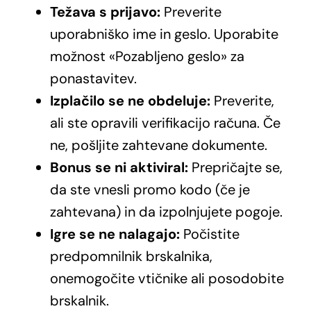
Težava s prijavo:
Preverite
uporabniško ime in geslo. Uporabite
možnost «Pozabljeno geslo» za
ponastavitev.
Izplačilo se ne obdeluje:
Preverite,
ali ste opravili verifikacijo računa. Če
ne, pošljite zahtevane dokumente.
Bonus se ni aktiviral:
Prepričajte se,
da ste vnesli promo kodo (če je
zahtevana) in da izpolnjujete pogoje.
Igre se ne nalagajo:
Počistite
predpomnilnik brskalnika,
onemogočite vtičnike ali posodobite
brskalnik.