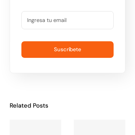
Suscríbete
Related Posts