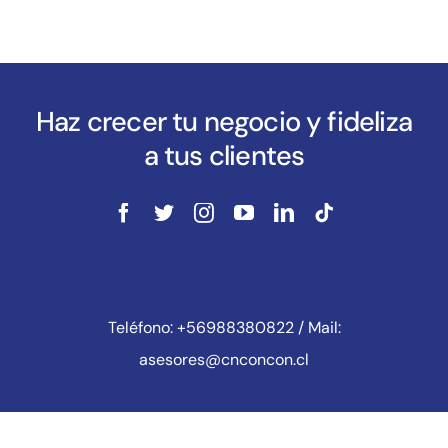
Haz crecer tu negocio y fideliza
a tus clientes
Teléfono: +56988380822 / Mail:
asesores@cnconcon.cl