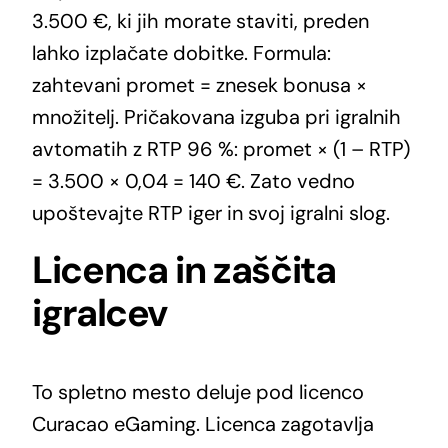
3.500 €, ki jih morate staviti, preden
lahko izplačate dobitke. Formula:
zahtevani promet = znesek bonusa ×
množitelj. Pričakovana izguba pri igralnih
avtomatih z RTP 96 %: promet × (1 – RTP)
= 3.500 × 0,04 = 140 €. Zato vedno
upoštevajte RTP iger in svoj igralni slog.
Licenca in zaščita
igralcev
To spletno mesto deluje pod licenco
Curacao eGaming. Licenca zagotavlja