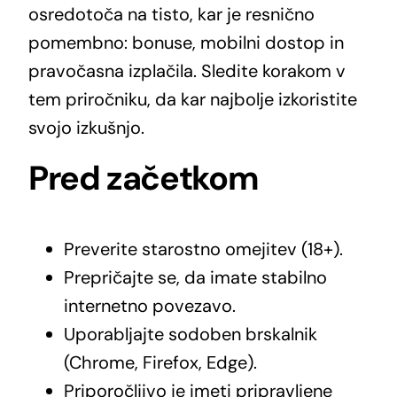
osredotoča na tisto, kar je resnično
pomembno: bonuse, mobilni dostop in
pravočasna izplačila. Sledite korakom v
tem priročniku, da kar najbolje izkoristite
svojo izkušnjo.
Pred začetkom
Preverite starostno omejitev (18+).
Prepričajte se, da imate stabilno
internetno povezavo.
Uporabljajte sodoben brskalnik
(Chrome, Firefox, Edge).
Priporočljivo je imeti pripravljene