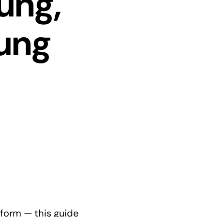
ung,
ung
atform — this guide