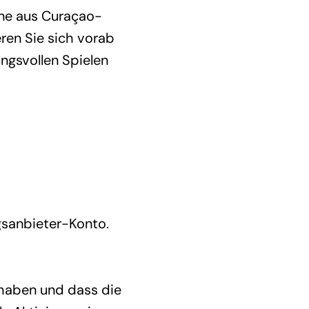
nne aus Curaçao-
ren Sie sich vorab
gsvollen Spielen
gsanbieter-Konto.
 haben und dass die