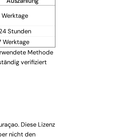
Auszahlung
 Werktage
24 Stunden
7 Werktage
verwendete Methode
tändig verifiziert
uraçao. Diese Lizenz
ber nicht den