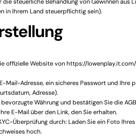
r die steuerliche Behandlung von Gewinnen aus L
 in Ihrem Land steuerpflichtig sein).
rstellung
e offizielle Website von
https://lowenplay.it.com
E-Mail-Adresse, ein sicheres Passwort und Ihre 
urtsdatum, Adresse).
e bevorzugte Währung und bestätigen Sie die AGB
 Ihre E-Mail über den Link, den Sie erhalten.
 KYC-Überprüfung durch: Laden Sie ein Foto Ihres
chweises hoch.