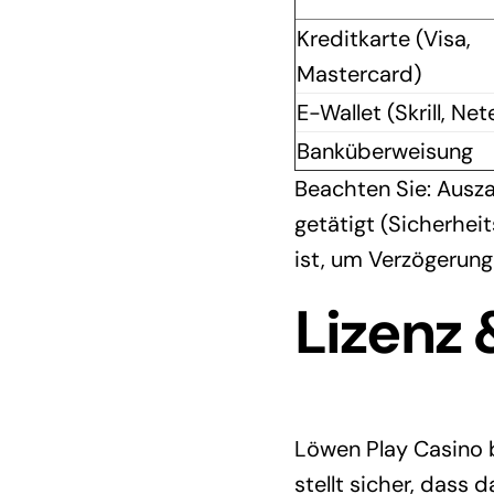
Kreditkarte (Visa,
Mastercard)
E-Wallet (Skrill, Nete
Banküberweisung
Beachten Sie: Ausz
getätigt (Sicherheit
ist, um Verzögerung
Lizenz 
Löwen Play Casino b
stellt sicher, dass