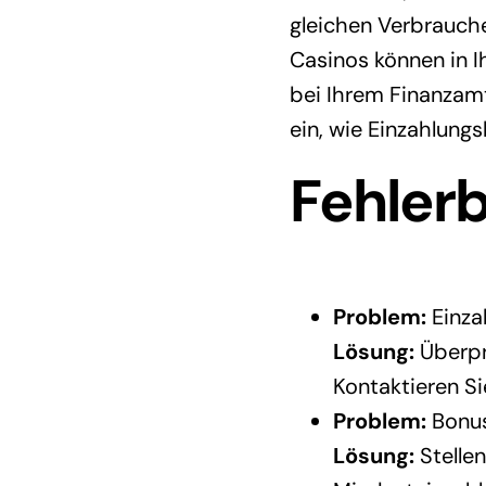
gleichen Verbrauch
Casinos können in I
bei Ihrem Finanzam
ein, wie Einzahlungs
Fehler
Problem:
Einza
Lösung:
Überpr
Kontaktieren Si
Problem:
Bonus 
Lösung:
Stelle