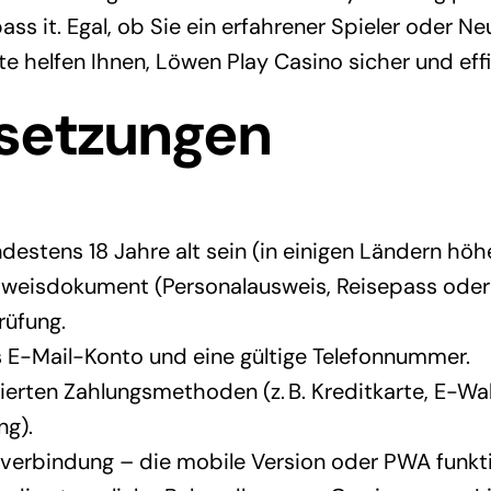
s it. Egal, ob Sie ein erfahrener Spieler oder Neu
e helfen Ihnen, Löwen Play Casino sicher und effi
setzungen
estens 18 Jahre alt sein (in einigen Ländern höh
usweisdokument (Personalausweis, Reisepass oder 
üfung.
es E-Mail-Konto und eine gültige Telefonnummer.
ierten Zahlungsmethoden (z. B. Kreditkarte, E-Wal
g).
tverbindung – die mobile Version oder PWA funkt