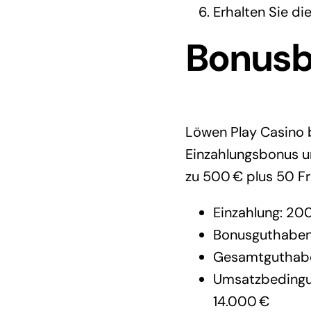
Erhalten Sie di
Bonusb
Löwen Play Casino b
Einzahlungsbonus un
zu 500 € plus 50 Fr
Einzahlung: 20
Bonusguthaben
Gesamtguthabe
Umsatzbedingun
14.000 €