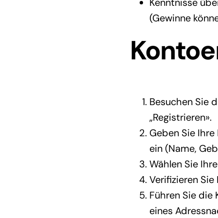
Kenntnisse übe
(Gewinne können
Kontoe
Besuchen Sie di
„Registrieren».
Geben Sie Ihre 
ein (Name, Geb
Wählen Sie Ihr
Verifizieren Sie
Führen Sie die
eines Adressna