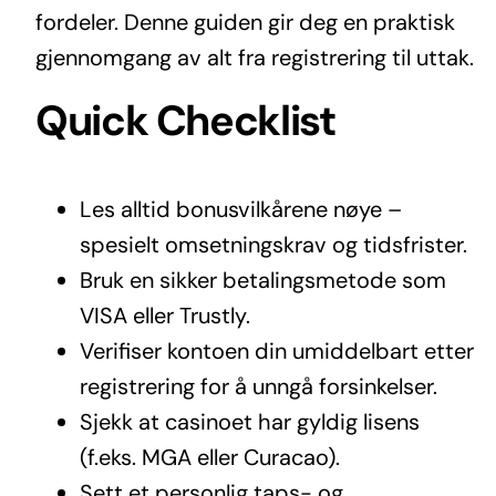
fordeler. Denne guiden gir deg en praktisk
gjennomgang av alt fra registrering til uttak.
Quick Checklist
Les alltid bonusvilkårene nøye –
spesielt omsetningskrav og tidsfrister.
Bruk en sikker betalingsmetode som
VISA eller Trustly.
Verifiser kontoen din umiddelbart etter
registrering for å unngå forsinkelser.
Sjekk at casinoet har gyldig lisens
(f.eks. MGA eller Curacao).
Sett et personlig taps- og