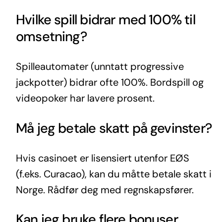
Hvilke spill bidrar med 100% til
omsetning?
Spilleautomater (unntatt progressive
jackpotter) bidrar ofte 100%. Bordspill og
videopoker har lavere prosent.
Må jeg betale skatt på gevinster?
Hvis casinoet er lisensiert utenfor EØS
(f.eks. Curacao), kan du måtte betale skatt i
Norge. Rådfør deg med regnskapsfører.
Kan jeg bruke flere bonuser