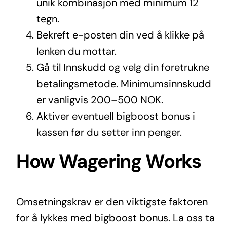
unik kombinasjon med minimum 12
tegn.
Bekreft e-posten din ved å klikke på
lenken du mottar.
Gå til Innskudd og velg din foretrukne
betalingsmetode. Minimumsinnskudd
er vanligvis 200–500 NOK.
Aktiver eventuell bigboost bonus i
kassen før du setter inn penger.
How Wagering Works
Omsetningskrav er den viktigste faktoren
for å lykkes med bigboost bonus. La oss ta