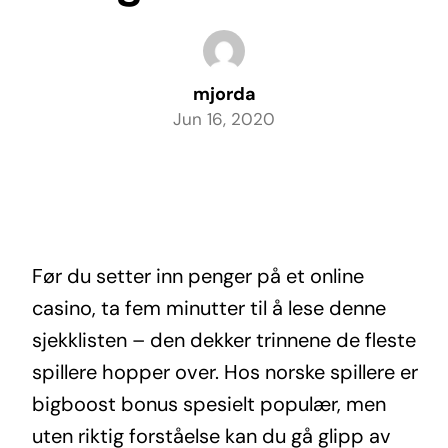
mjorda
Jun 16, 2020
Før du setter inn penger på et online
casino, ta fem minutter til å lese denne
sjekklisten – den dekker trinnene de fleste
spillere hopper over. Hos norske spillere er
bigboost bonus spesielt populær, men
uten riktig forståelse kan du gå glipp av