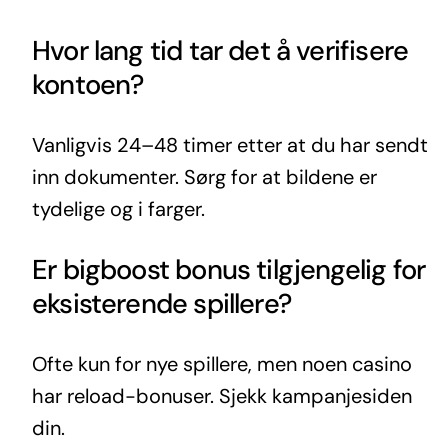
Hvor lang tid tar det å verifisere
kontoen?
Vanligvis 24–48 timer etter at du har sendt
inn dokumenter. Sørg for at bildene er
tydelige og i farger.
Er bigboost bonus tilgjengelig for
eksisterende spillere?
Ofte kun for nye spillere, men noen casino
har reload-bonuser. Sjekk kampanjesiden
din.