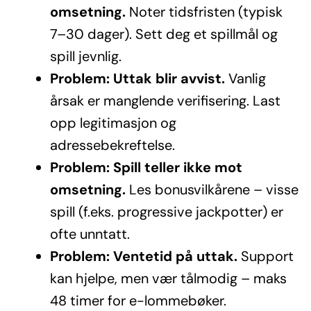
omsetning.
Noter tidsfristen (typisk
7–30 dager). Sett deg et spillmål og
spill jevnlig.
Problem: Uttak blir avvist.
Vanlig
årsak er manglende verifisering. Last
opp legitimasjon og
adressebekreftelse.
Problem: Spill teller ikke mot
omsetning.
Les bonusvilkårene – visse
spill (f.eks. progressive jackpotter) er
ofte unntatt.
Problem: Ventetid på uttak.
Support
kan hjelpe, men vær tålmodig – maks
48 timer for e-lommebøker.