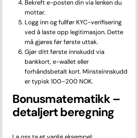
Bekreft e-posten din via lenken du
mottar.
Logg inn og fullfør KYC-verifisering
ved å laste opp legitimasjon. Dette
må gjøres før første uttak.
Gjør ditt første innskudd via
bankkort, e-wallet eller
forhåndsbetalt kort. Minsteinnskudd
er typisk 100–200 NOK.
Bonusmatematikk –
detaljert beregning
La oss ta et vanlig eksempel: