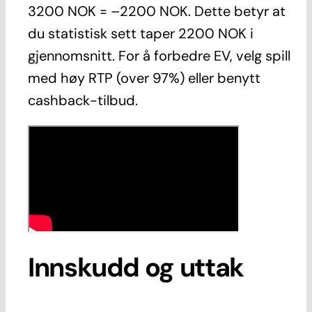
3200 NOK = –2200 NOK. Dette betyr at
du statistisk sett taper 2200 NOK i
gjennomsnitt. For å forbedre EV, velg spill
med høy RTP (over 97%) eller benytt
cashback-tilbud.
Innskudd og uttak