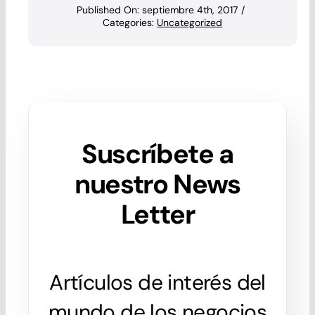
Published On: septiembre 4th, 2017
/
Categories:
Uncategorized
Suscríbete a
nuestro News
Letter
Artículos de interés del
mundo de los negocios