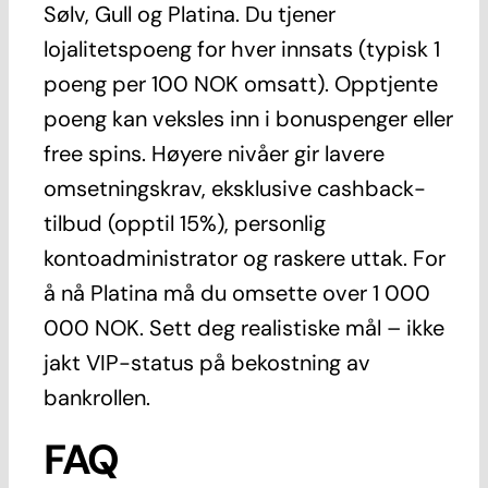
Sølv, Gull og Platina. Du tjener
lojalitetspoeng for hver innsats (typisk 1
poeng per 100 NOK omsatt). Opptjente
poeng kan veksles inn i bonuspenger eller
free spins. Høyere nivåer gir lavere
omsetningskrav, eksklusive cashback-
tilbud (opptil 15%), personlig
kontoadministrator og raskere uttak. For
å nå Platina må du omsette over 1 000
000 NOK. Sett deg realistiske mål – ikke
jakt VIP-status på bekostning av
bankrollen.
FAQ