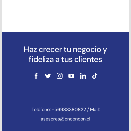
Haz crecer tu negocio y
fideliza a tus clientes
Teléfono: +56988380822 / Mail:
asesores@cnconcon.cl