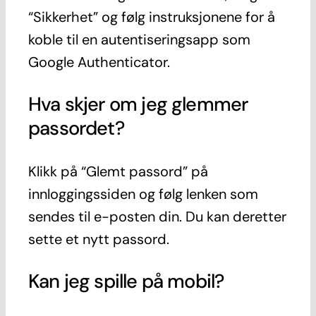
“Sikkerhet” og følg instruksjonene for å
koble til en autentiseringsapp som
Google Authenticator.
Hva skjer om jeg glemmer
passordet?
Klikk på “Glemt passord” på
innloggingssiden og følg lenken som
sendes til e-posten din. Du kan deretter
sette et nytt passord.
Kan jeg spille på mobil?