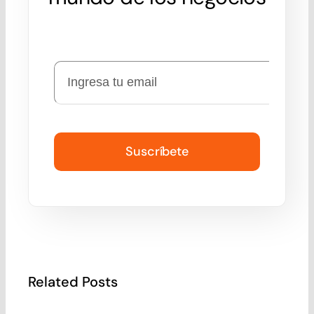
Suscríbete
Related Posts