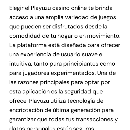
Elegir el Playuzu casino online te brinda
acceso a una amplia variedad de juegos
que pueden ser disfrutados desde la
comodidad de tu hogar o en movimiento.
La plataforma está diseñada para ofrecer
una experiencia de usuario suave e
intuitiva, tanto para principiantes como
para jugadores experimentados. Una de
las razones principales para optar por
esta aplicación es la seguridad que
ofrece. Playuzu utiliza tecnología de
encriptación de última generación para
garantizar que todas tus transacciones y
datos personales estén seguros.