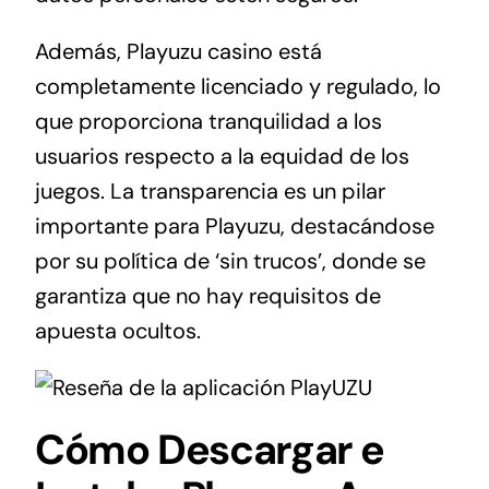
Además, Playuzu casino está
completamente licenciado y regulado, lo
que proporciona tranquilidad a los
usuarios respecto a la equidad de los
juegos. La transparencia es un pilar
importante para Playuzu, destacándose
por su política de ‘sin trucos’, donde se
garantiza que no hay requisitos de
apuesta ocultos.
Cómo Descargar e