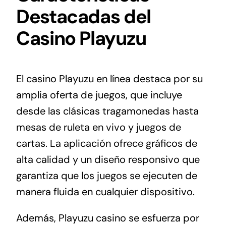
Destacadas del
Casino Playuzu
El casino Playuzu en línea destaca por su
amplia oferta de juegos, que incluye
desde las clásicas tragamonedas hasta
mesas de ruleta en vivo y juegos de
cartas. La aplicación ofrece gráficos de
alta calidad y un diseño responsivo que
garantiza que los juegos se ejecuten de
manera fluida en cualquier dispositivo.
Además, Playuzu casino se esfuerza por