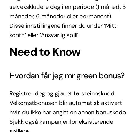
selvekskludere deg i en periode (1 måned, 3
måneder, 6 måneder eller permanent).
Disse innstillingene finner du under ‘Mitt
konto’ eller ‘Ansvarlig spill’.
Need to Know
Hvordan får jeg mr green bonus?
Registrer deg og gjør et førsteinnskudd.
Velkomstbonusen blir automatisk aktivert
hvis du ikke har angitt en annen bonuskode.
Sjekk også kampanjer for eksisterende
spillere.