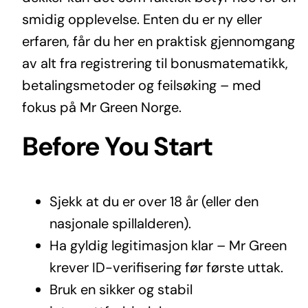
smidig opplevelse. Enten du er ny eller
erfaren, får du her en praktisk gjennomgang
av alt fra registrering til bonusmatematikk,
betalingsmetoder og feilsøking – med
fokus på Mr Green Norge.
Before You Start
Sjekk at du er over 18 år (eller den
nasjonale spillalderen).
Ha gyldig legitimasjon klar – Mr Green
krever ID-verifisering før første uttak.
Bruk en sikker og stabil