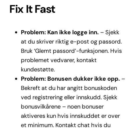
Fix It Fast
Problem: Kan ikke logge inn.
– Sjekk
at du skriver riktig e-post og passord.
Bruk ‘Glemt passord’-funksjonen. Hvis
problemet vedvarer, kontakt
kundestøtte.
Problem: Bonusen dukker ikke opp.
–
Bekreft at du har angitt bonuskoden
ved registrering eller innskudd. Sjekk
bonusvilkårene – noen bonuser
aktiveres kun hvis innskuddet er over
et minimum. Kontakt chat hvis du