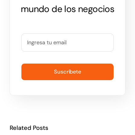
mundo de los negocios
Suscríbete
Related Posts