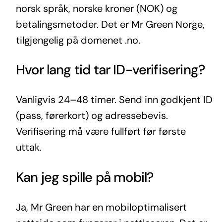
norsk språk, norske kroner (NOK) og
betalingsmetoder. Det er Mr Green Norge,
tilgjengelig på domenet .no.
Hvor lang tid tar ID-verifisering?
Vanligvis 24–48 timer. Send inn godkjent ID
(pass, førerkort) og adressebevis.
Verifisering må være fullført før første
uttak.
Kan jeg spille på mobil?
Ja, Mr Green har en mobiloptimalisert