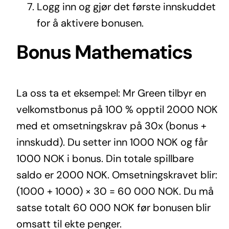
Logg inn og gjør det første innskuddet
for å aktivere bonusen.
Bonus Mathematics
La oss ta et eksempel: Mr Green tilbyr en
velkomstbonus på 100 % opptil 2000 NOK
med et omsetningskrav på 30x (bonus +
innskudd). Du setter inn 1000 NOK og får
1000 NOK i bonus. Din totale spillbare
saldo er 2000 NOK. Omsetningskravet blir:
(1000 + 1000) × 30 = 60 000 NOK. Du må
satse totalt 60 000 NOK før bonusen blir
omsatt til ekte penger.