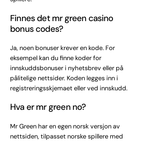
Finnes det mr green casino
bonus codes?
Ja, noen bonuser krever en kode. For
eksempel kan du finne koder for
innskuddsbonuser i nyhetsbrev eller på
pålitelige nettsider. Koden legges inn i
registreringsskjemaet eller ved innskudd.
Hva er mr green no?
Mr Green har en egen norsk versjon av
nettsiden, tilpasset norske spillere med