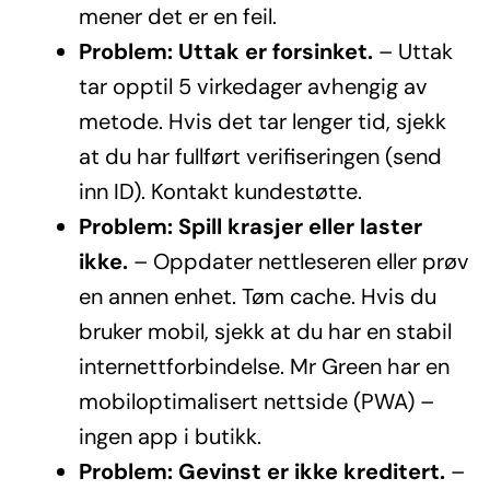
mener det er en feil.
Problem: Uttak er forsinket.
– Uttak
tar opptil 5 virkedager avhengig av
metode. Hvis det tar lenger tid, sjekk
at du har fullført verifiseringen (send
inn ID). Kontakt kundestøtte.
Problem: Spill krasjer eller laster
ikke.
– Oppdater nettleseren eller prøv
en annen enhet. Tøm cache. Hvis du
bruker mobil, sjekk at du har en stabil
internettforbindelse. Mr Green har en
mobiloptimalisert nettside (PWA) –
ingen app i butikk.
Problem: Gevinst er ikke kreditert.
–