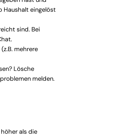
o Haushalt eingelöst
eicht sind. Bei
hat.
(z.B. mehrere
ssen? Lösche
rproblemen melden.
 höher als die