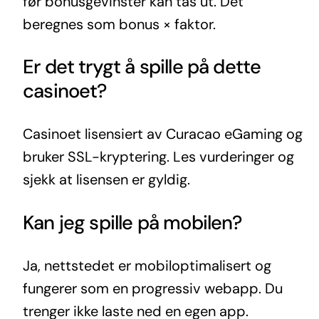
før bonusgevinster kan tas ut. Det
beregnes som bonus × faktor.
Er det trygt å spille på dette
casinoet?
Casinoet lisensiert av Curacao eGaming og
bruker SSL-kryptering. Les vurderinger og
sjekk at lisensen er gyldig.
Kan jeg spille på mobilen?
Ja, nettstedet er mobiloptimalisert og
fungerer som en progressiv webapp. Du
trenger ikke laste ned en egen app.