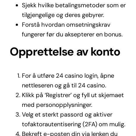
Sjekk hvilke betalingsmetoder som er
tilgjengelige og deres gebyrer.
Forstå hvordan omsetningskrav
fungerer før du aksepterer en bonus.
Opprettelse av konto
For å utføre 24 casino login, åpne
nettleseren og gå til
24 casino
.
Klikk på ‘Registrer’ og fyll ut skjemaet
med personopplysninger.
Velg et sterkt passord og aktiver
tofaktorautentisering (2FA) om mulig.
Bekreft e-posten din via lenken du