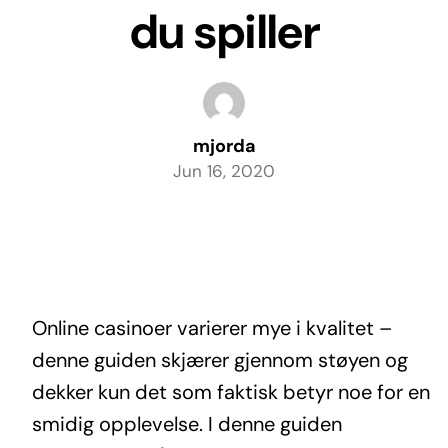
du spiller
mjorda
Jun 16, 2020
Online casinoer varierer mye i kvalitet –
denne guiden skjærer gjennom støyen og
dekker kun det som faktisk betyr noe for en
smidig opplevelse. I denne guiden