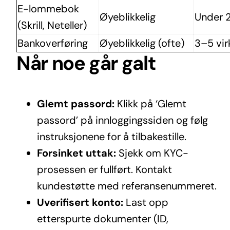
E-lommebok
Øyeblikkelig
Under 2
(Skrill, Neteller)
Bankoverføring
Øyeblikkelig (ofte)
3–5 vir
Når noe går galt
Glemt passord:
Klikk på ‘Glemt
passord’ på innloggingssiden og følg
instruksjonene for å tilbakestille.
Forsinket uttak:
Sjekk om KYC-
prosessen er fullført. Kontakt
kundestøtte med referansenummeret.
Uverifisert konto:
Last opp
etterspurte dokumenter (ID,