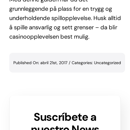
grunnleggende på plass for en trygg og
underholdende spillopplevelse. Husk alltid
å spille ansvarlig og sett grenser – da blir
casinoopplevelsen best mulig.
Published On: abril 21st, 2017
/
Categories:
Uncategorized
Suscríbete a
nuestro News