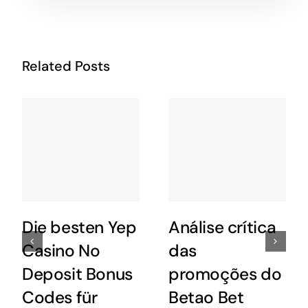
Related Posts
Die besten Yep
Análise crítica
Casino No
das
Deposit Bonus
promoções do
Codes für
Betao Bet