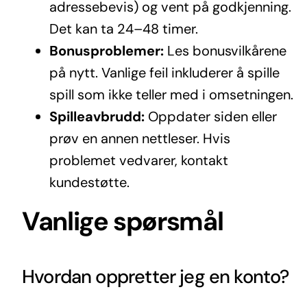
adressebevis) og vent på godkjenning.
Det kan ta 24–48 timer.
Bonusproblemer:
Les bonusvilkårene
på nytt. Vanlige feil inkluderer å spille
spill som ikke teller med i omsetningen.
Spilleavbrudd:
Oppdater siden eller
prøv en annen nettleser. Hvis
problemet vedvarer, kontakt
kundestøtte.
Vanlige spørsmål
Hvordan oppretter jeg en konto?