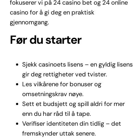
fokuserer vi på 24 casino bet og 24 online
casino for å gi deg en praktisk
gjennomgang.
Før du starter
Sjekk casinoets lisens – en gyldig lisens
gir deg rettigheter ved tvister.
Les vilkårene for bonuser og
omsetningskrav nøye.
Sett et budsjett og spill aldri for mer
enn du har råd til å tape.
Verifiser identiteten din tidlig – det
fremskynder uttak senere.