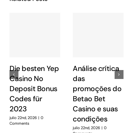
Die besten Yep
Análise crítica
Casino No
das
Deposit Bonus
promoções do
Codes für
Betao Bet
2023
Casino e suas
condições
julio 22nd, 2026
|
0
Comments
julio 22nd, 2026
|
0