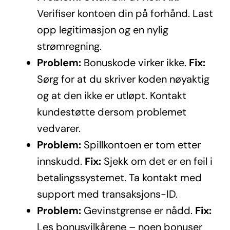
Verifiser kontoen din på forhånd. Last
opp legitimasjon og en nylig
strømregning.
Problem:
Bonuskode virker ikke.
Fix:
Sørg for at du skriver koden nøyaktig
og at den ikke er utløpt. Kontakt
kundestøtte dersom problemet
vedvarer.
Problem:
Spillkontoen er tom etter
innskudd.
Fix:
Sjekk om det er en feil i
betalingssystemet. Ta kontakt med
support med transaksjons-ID.
Problem:
Gevinstgrense er nådd.
Fix:
Les bonusvilkårene – noen bonuser