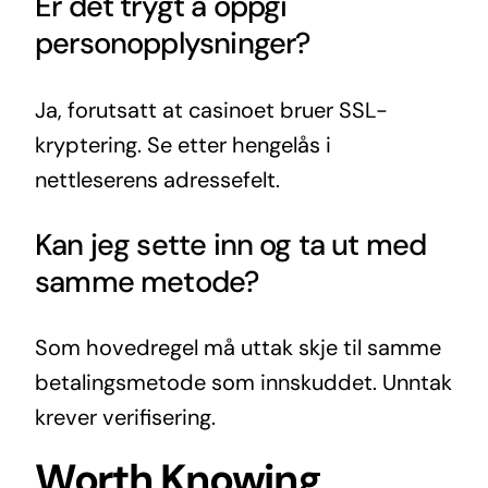
Er det trygt å oppgi
personopplysninger?
Ja, forutsatt at casinoet bruer SSL-
kryptering. Se etter hengelås i
nettleserens adressefelt.
Kan jeg sette inn og ta ut med
samme metode?
Som hovedregel må uttak skje til samme
betalingsmetode som innskuddet. Unntak
krever verifisering.
Worth Knowing