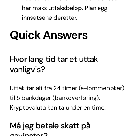
har maks uttaksbeløp. Planlegg
innsatsene deretter.
Quick Answers
Hvor lang tid tar et uttak
vanligvis?
Uttak tar alt fra 24 timer (e-lommebøker)
til 5 bankdager (bankoverføring).
Kryptovaluta kan ta under en time.
Må jeg betale skatt på
gevinster?