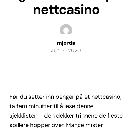
nettcasino
mjorda
Jun 16, 2020
Før du setter inn penger på et nettcasino,
ta fem minutter til å lese denne
sjekklisten – den dekker trinnene de fleste
spillere hopper over. Mange mister