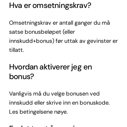
Hva er omsetningskrav?
Omsetningskrav er antall ganger du må
satse bonusbeløpet (eller
innskudd+bonus) før uttak av gevinster er
tillatt.
Hvordan aktiverer jeg en
bonus?
Vanligvis må du velge bonusen ved
innskudd eller skrive inn en bonuskode.
Les betingelsene nøye.