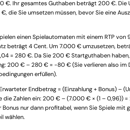
100 €. Ihr gesamtes Guthaben beträgt 200 €. Die
 €, die Sie umsetzen müssen, bevor Sie eine Au
ielen einen Spielautomaten mit einem RTP von 9
satz beträgt 4 Cent. Um 7.000 € umzusetzen, beträ
0,04 = 280 €. Da Sie 200 € Startguthaben haben,
g: 200 € – 280 € = -80 € (Sie verlieren also im 
edingungen erfüllen).
Erwarteter Endbetrag = (Einzahlung + Bonus) – (
ie die Zahlen ein: 200 € – (7.000 € × (1 – 0,96))
r Bonus nur dann profitabel, wenn Sie Spiele mit
l wählen.