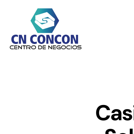
Saltar
al
contenido
Casi