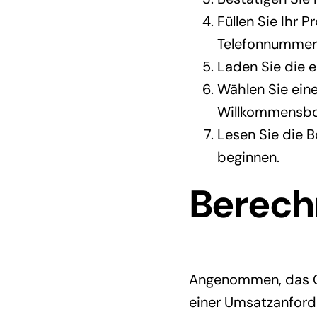
Füllen Sie Ihr 
Telefonnummer
Laden Sie die 
Wählen Sie eine
Willkommensbon
Lesen Sie die 
beginnen.
Berech
Angenommen, das Ca
einer Umsatzanforde