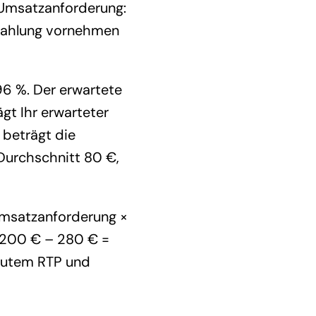
 Umsatzanforderung:
szahlung vornehmen
6 %. Der erwartete
gt Ihr erwarteter
 beträgt die
Durchschnitt 80 €,
Umsatzanforderung ×
 = 200 € – 280 € =
 gutem RTP und