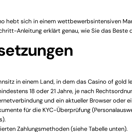
no
hebt sich in einem wettbewerbsintensiven Mar
chritt-Anleitung erklärt genau, wie Sie das Beste
setzungen
hnsitz in einem Land, in dem das Casino of gold leg
(mindestens 18 oder 21 Jahre, je nach Rechtsordnun
ternetverbindung und ein aktueller Browser oder e
kumente für die KYC-Überprüfung (Personalauswe
).
ierten Zahlungsmethoden (siehe Tabelle unten).