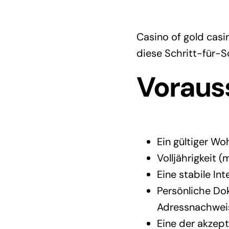
Casino of gold casi
diese Schritt-für-S
Voraus
Ein gültiger Wo
Volljährigkeit 
Eine stabile In
Persönliche Do
Adressnachweis
Eine der akzept