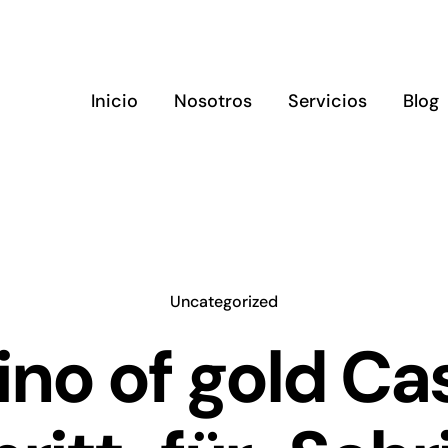
Inicio
Nosotros
Servicios
Blog
Uncategorized
no of gold Ca