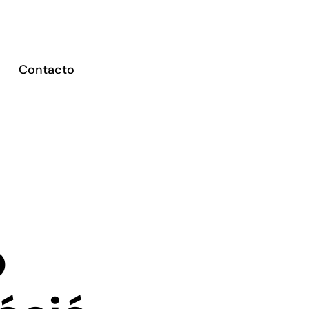
Contacto
ó