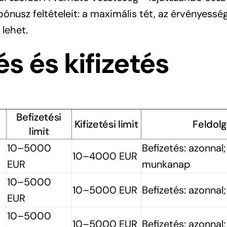
bónusz feltételeit: a maximális tét, az érvényesség
 lehet.
és és kifizetés
Befizetési
Kifizetési limit
Feldolg
limit
10–5000
Befizetés: azonnal; 
10–4000 EUR
EUR
munkanap
10–5000
10–5000 EUR
Befizetés: azonnal;
EUR
10–5000
10–5000 EUR
Befizetés: azonnal;