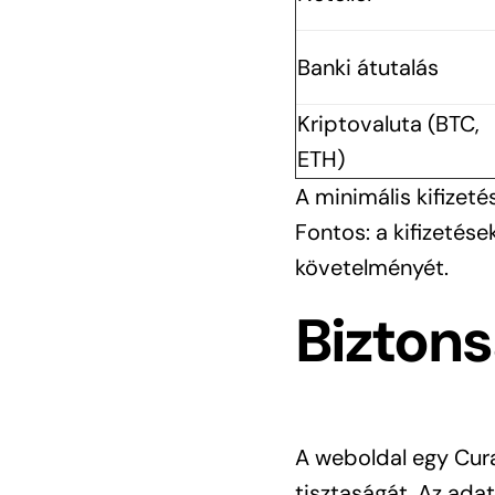
Banki átutalás
Kriptovaluta (BTC,
ETH)
A minimális kifizeté
Fontos: a kifizetések
követelményét.
Bizton
A weboldal egy Cura
tisztaságát. Az adat