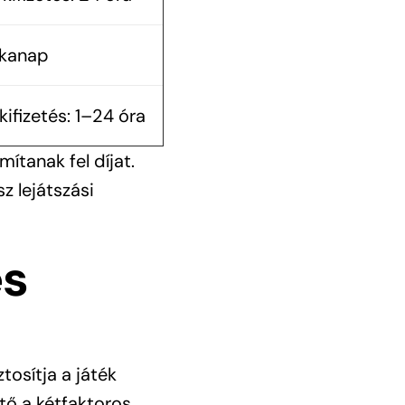
nkanap
 kifizetés: 1–24 óra
ítanak fel díjat.
sz lejátszási
és
osítja a játék
ető a kétfaktoros