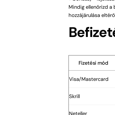
Mindig ellenőrizd a 
hozzájárulása eltérő
Befizet
Fizetési mód
Visa/Mastercard
Skrill
Neteller