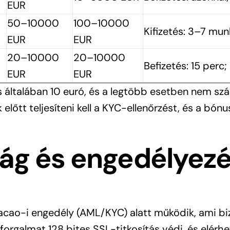
EUR
50–10000
100–10000
Kifizetés: 3–7 mu
EUR
EUR
20–10000
20–10000
Befizetés: 15 perc;
EUR
EUR
s általában 10 euró, és a legtöbb esetben nem szám
 előtt teljesíteni kell a KYC-ellenőrzést, és a bónu
ság és engedélyez
cao-i engedély (AML/KYC) alatt működik, ami bizt
forgalmat 128 bites SSL-titkosítás védi, és elérh