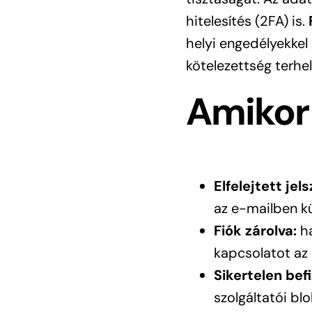
hitelesítés (2FA) is.
helyi engedélyekkel
kötelezettség terhel
Amikor
Elfelejtett jels
az e-mailben kü
Fiók zárolva:
ha
kapcsolatot az 
Sikertelen bef
szolgáltatói blo