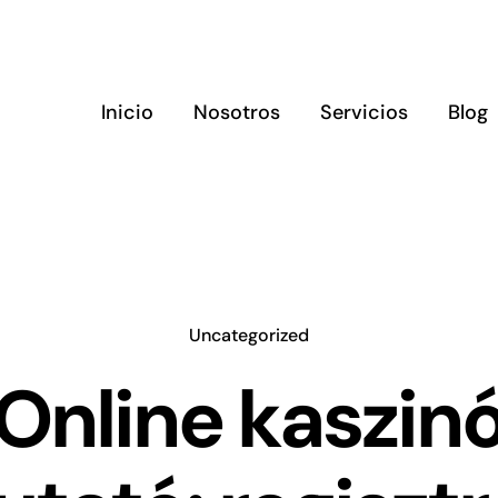
Inicio
Nosotros
Servicios
Blog
Uncategorized
Online kaszin