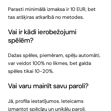
Parasti minimālā izmaksa ir 10 EUR, bet
tas atšķiras atkarībā no metodes.
Vai ir kādi ierobežojumi
spēlēm?
Dažas spēles, piemēram, spēļu automāti,
var veidot 100% no likmes, bet galda
spēles tikai 10-20%.
Vai varu mainīt savu paroli?
Jā, profila iestatījumos. Ieteicams
izmantot spēcīgu un unikālu paroli.