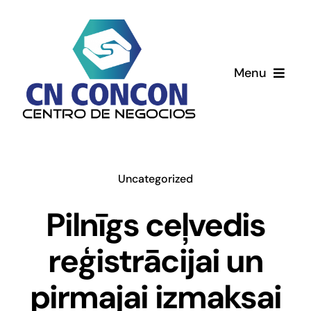
Saltar
al
contenido
Menu
Inicio
Nosotros
Uncategorized
Servicios
Pilnīgs ceļvedis
reģistrācijai un
Blog
pirmajai izmaksai
Contacto