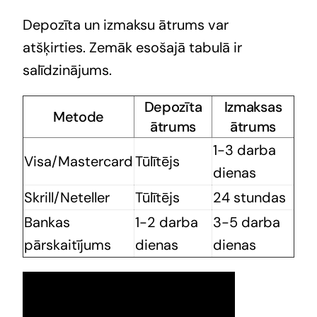
Depozīta un izmaksu ātrums var
atšķirties. Zemāk esošajā tabulā ir
salīdzinājums.
Depozīta
Izmaksas
Metode
ātrums
ātrums
1-3 darba
Visa/Mastercard
Tūlītējs
dienas
Skrill/Neteller
Tūlītējs
24 stundas
Bankas
1-2 darba
3-5 darba
pārskaitījums
dienas
dienas