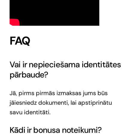
FAQ
Vai ir nepieciešama identitātes
pārbaude?
Jā, pirms pirmās izmaksas jums būs
jāiesniedz dokumenti, lai apstiprinātu
savu identitāti.
Kādi ir bonusa noteikumi?