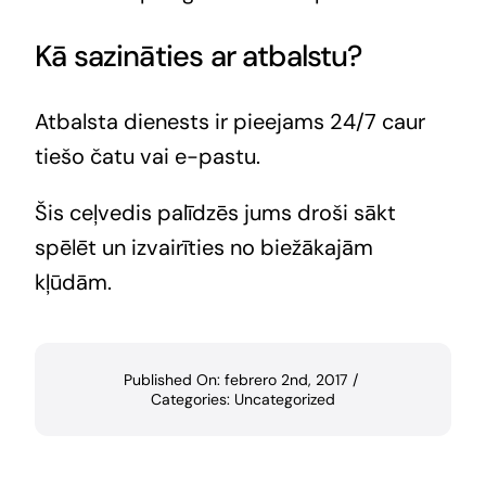
Kā sazināties ar atbalstu?
Atbalsta dienests ir pieejams 24/7 caur
tiešo čatu vai e-pastu.
Šis ceļvedis palīdzēs jums droši sākt
spēlēt un izvairīties no biežākajām
kļūdām.
Published On: febrero 2nd, 2017
/
Categories:
Uncategorized