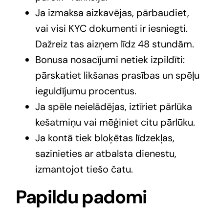
Ja izmaksa aizkavējas, pārbaudiet,
vai visi KYC dokumenti ir iesniegti.
Dažreiz tas aizņem līdz 48 stundām.
Bonusa nosacījumi netiek izpildīti:
pārskatiet likšanas prasības un spēļu
ieguldījumu procentus.
Ja spēle neielādējas, iztīriet pārlūka
kešatmiņu vai mēģiniet citu pārlūku.
Ja kontā tiek bloķētas līdzekļas,
sazinieties ar atbalsta dienestu,
izmantojot tiešo čatu.
Papildu padomi