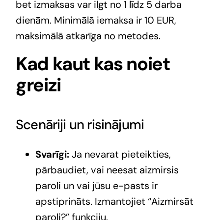
bet izmaksas var ilgt no 1 līdz 5 darba
dienām. Minimālā iemaksa ir 10 EUR,
maksimālā atkarīga no metodes.
Kad kaut kas noiet
greizi
Scenāriji un risinājumi
Svarīgi:
Ja nevarat pieteikties,
pārbaudiet, vai neesat aizmirsis
paroli un vai jūsu e-pasts ir
apstiprināts. Izmantojiet “Aizmirsāt
paroli?” funkciju.