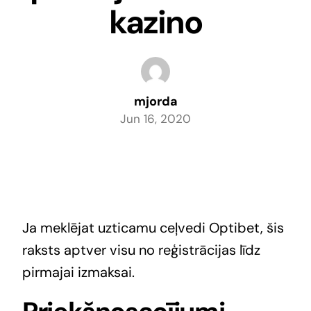
kazino
mjorda
Jun 16, 2020
Ja meklējat uzticamu ceļvedi
Optibet
, šis
raksts aptver visu no reģistrācijas līdz
pirmajai izmaksai.