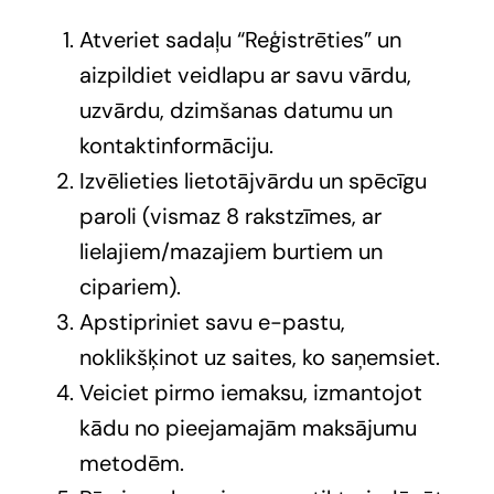
Atveriet sadaļu “Reģistrēties” un
aizpildiet veidlapu ar savu vārdu,
uzvārdu, dzimšanas datumu un
kontaktinformāciju.
Izvēlieties lietotājvārdu un spēcīgu
paroli (vismaz 8 rakstzīmes, ar
lielajiem/mazajiem burtiem un
cipariem).
Apstipriniet savu e-pastu,
noklikšķinot uz saites, ko saņemsiet.
Veiciet pirmo iemaksu, izmantojot
kādu no pieejamajām maksājumu
metodēm.