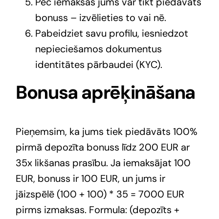
Pēc iemaksas jums var tikt piedāvāts
bonuss – izvēlieties to vai nē.
Pabeidziet savu profilu, iesniedzot
nepieciešamos dokumentus
identitātes pārbaudei (KYC).
Bonusa aprēķināšana
Pieņemsim, ka jums tiek piedāvāts 100%
pirmā depozīta bonuss līdz 200 EUR ar
35x likšanas prasību. Ja iemaksājat 100
EUR, bonuss ir 100 EUR, un jums ir
jāizspēlē (100 + 100) * 35 = 7000 EUR
pirms izmaksas. Formula: (depozīts +