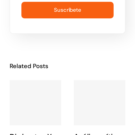
Suscríbete
Related Posts