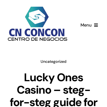
Saltar
al
contenido
Menu
Inicio
Nosotros
Uncategorized
Servicios
Lucky Ones
Casino – steg-
Blog
for-steg guide for
Contacto