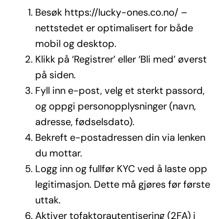
Besøk
https://lucky-ones.co.no/
–
nettstedet er optimalisert for både
mobil og desktop.
Klikk på ‘Registrer’ eller ‘Bli med’ øverst
på siden.
Fyll inn e-post, velg et sterkt passord,
og oppgi personopplysninger (navn,
adresse, fødselsdato).
Bekreft e-postadressen din via lenken
du mottar.
Logg inn og fullfør KYC ved å laste opp
legitimasjon. Dette må gjøres før første
uttak.
Aktiver tofaktorautentisering (2FA) i