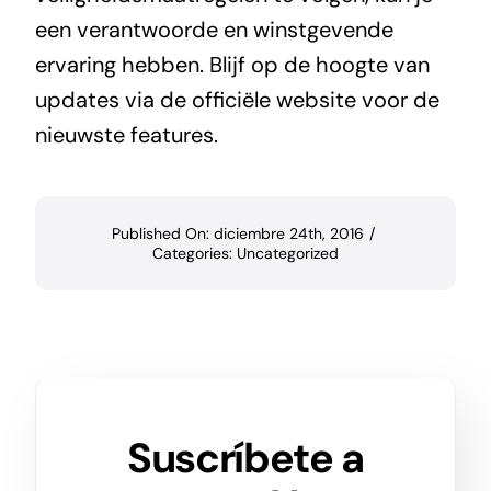
een verantwoorde en winstgevende
ervaring hebben. Blijf op de hoogte van
updates via de officiële website voor de
nieuwste features.
Published On: diciembre 24th, 2016
/
Categories:
Uncategorized
Suscríbete a