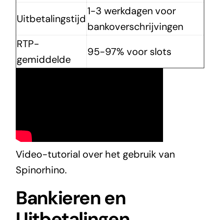
1-3 werkdagen voor
Uitbetalingstijd
bankoverschrijvingen
RTP-
95-97% voor slots
gemiddelde
Video-tutorial over het gebruik van
Spinorhino.
Bankieren en
Uitbetalingen