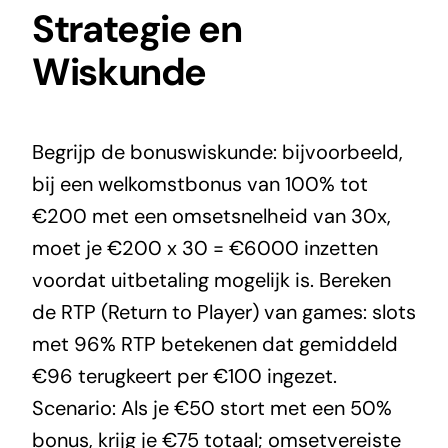
Strategie en
Wiskunde
Begrijp de bonuswiskunde: bijvoorbeeld,
bij een welkomstbonus van 100% tot
€200 met een omsetsnelheid van 30x,
moet je €200 x 30 = €6000 inzetten
voordat uitbetaling mogelijk is. Bereken
de RTP (Return to Player) van games: slots
met 96% RTP betekenen dat gemiddeld
€96 terugkeert per €100 ingezet.
Scenario: Als je €50 stort met een 50%
bonus, krijg je €75 totaal; omsetvereiste