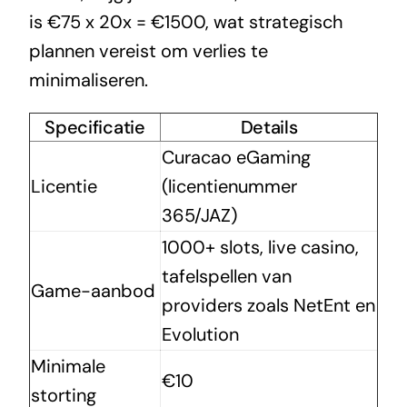
is €75 x 20x = €1500, wat strategisch
plannen vereist om verlies te
minimaliseren.
Specificatie
Details
Curacao eGaming
Licentie
(licentienummer
365/JAZ)
1000+ slots, live casino,
tafelspellen van
Game-aanbod
providers zoals NetEnt en
Evolution
Minimale
€10
storting