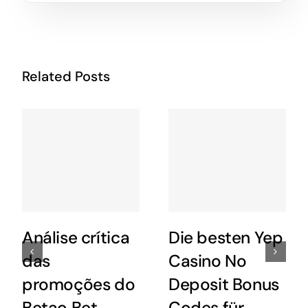
Related Posts
Análise crítica
Die besten Yep
das
Casino No
promoções do
Deposit Bonus