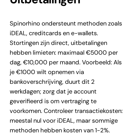
Spinorhino ondersteunt methoden zoals
iDEAL, creditcards en e-wallets.
Stortingen zijn direct, uitbetalingen
hebben limieten: maximaal €5000 per
dag, €10,000 per maand. Voorbeeld: Als
je €1000 wilt opnemen via
bankoverschrijving, duurt dit 2
werkdagen; zorg dat je account
geverifieerd is om vertraging te
voorkomen. Controleer transactiekosten:
meestal nul voor iDEAL, maar sommige
methoden hebben kosten van 1-2%.