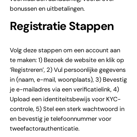
bonussen en uitbetalingen.
Registratie Stappen
Volg deze stappen om een account aan
te maken: 1) Bezoek de website en klik op
‘Registreren’, 2) Vul persoonlijke gegevens
in (naam, e-mail, woonplaats), 3) Bevestig
je e-mailadres via een verificatielink, 4)
Upload een identiteitsbewijs voor KYC-
controle, 5) Stel een sterk wachtwoord in
en bevestig je telefoonnummer voor
tweefactorauthenticatie.