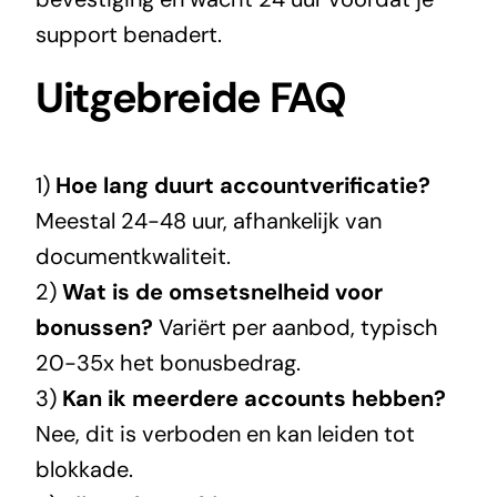
support benadert.
Uitgebreide FAQ
1)
Hoe lang duurt accountverificatie?
Meestal 24-48 uur, afhankelijk van
documentkwaliteit.
2)
Wat is de omsetsnelheid voor
bonussen?
Variërt per aanbod, typisch
20-35x het bonusbedrag.
3)
Kan ik meerdere accounts hebben?
Nee, dit is verboden en kan leiden tot
blokkade.