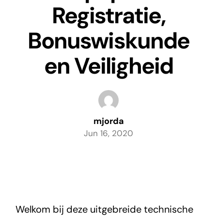
Registratie,
Bonuswiskunde
en Veiligheid
mjorda
Jun 16, 2020
Welkom bij deze uitgebreide technische