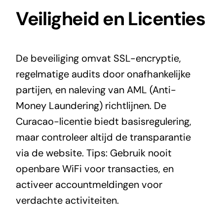
Veiligheid en Licenties
De beveiliging omvat SSL-encryptie,
regelmatige audits door onafhankelijke
partijen, en naleving van AML (Anti-
Money Laundering) richtlijnen. De
Curacao-licentie biedt basisregulering,
maar controleer altijd de transparantie
via de website. Tips: Gebruik nooit
openbare WiFi voor transacties, en
activeer accountmeldingen voor
verdachte activiteiten.