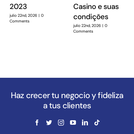
2023
Casino e suas
condições
julio 22nd, 2026
|
0
Comments
julio 22nd, 2026
|
0
Comments
Haz crecer tu negocio y fideliza
a tus clientes