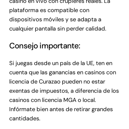
casino en vivo con crupieres reales. La
plataforma es compatible con
dispositivos móviles y se adapta a
cualquier pantalla sin perder calidad.
Consejo importante:
Si juegas desde un país de la UE, ten en
cuenta que las ganancias en casinos con
licencia de Curazao pueden no estar
exentas de impuestos, a diferencia de los
casinos con licencia MGA o local.
Infórmate bien antes de retirar grandes
cantidades.