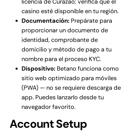
licencia de Curazao; verifica que el
casino esté disponible en tu región.
Documentación:
Prepárate para
proporcionar un documento de
identidad, comprobante de
domicilio y método de pago a tu
nombre para el proceso KYC.
Dispositivo:
Betano funciona como
sitio web optimizado para móviles
(PWA) — no se requiere descarga de
app. Puedes lanzarlo desde tu
navegador favorito.
Account Setup