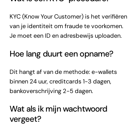
KYC (Know Your Customer) is het verifiëren
van je identiteit om fraude te voorkomen.
Je moet een ID en adresbewijs uploaden.
Hoe lang duurt een opname?
Dit hangt af van de methode: e-wallets
binnen 24 uur, creditcards 1-3 dagen,
bankoverschrijving 2-5 dagen.
Wat als ik mijn wachtwoord
vergeet?