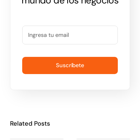
mundo de los negocios
Suscríbete
Related Posts