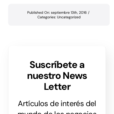
Published On: septiembre 13th, 2016
/
Categories:
Uncategorized
Suscríbete a
nuestro News
Letter
Artículos de interés del