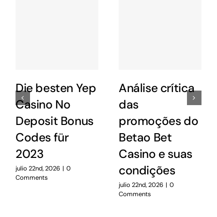
Die besten Yep
Análise crítica
Casino No
das
Deposit Bonus
promoções do
Codes für
Betao Bet
2023
Casino e suas
condições
julio 22nd, 2026
|
0
Comments
julio 22nd, 2026
|
0
Comments