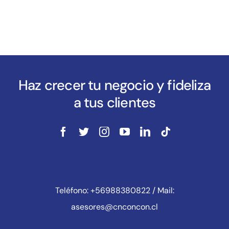
Haz crecer tu negocio y fideliza
a tus clientes
Teléfono: +56988380822 / Mail:
asesores@cnconcon.cl