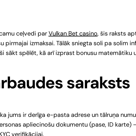
ticamu ceļvedi par
Vulkan Bet casino
, šis raksts a
ūsu pirmajai izmaksai. Tālāk sniegta soli pa solim i
oši sākt spēlēt, kā arī izprast bonusu matemātiku 
ārbaudes saraksts
, ka jums ir derīga e-pasta adrese un tālruņa numu
ersonas apliecinošu dokumentu (pase, ID karte) 
C verifikācijai.