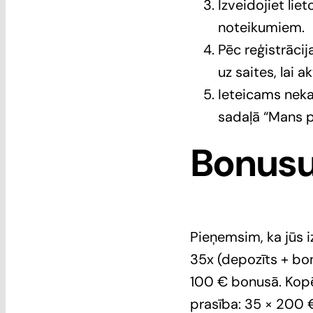
Izveidojiet lie
noteikumiem.
Pēc reģistrāci
uz saites, lai a
Ieteicams neka
sadaļā “Mans p
Bonusu
Pieņemsim, ka jūs 
35x (depozīts + bo
100 € bonusā. Kop
prasība: 35 × 200 