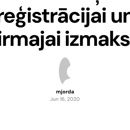
reģistrācijai u
irmajai izmaks
mjorda
Jun 16, 2020