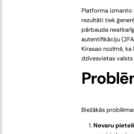
Platforma izmanto 
rezultāti tiek ģener
pārbauda neatkarīga
autentifikāciju (2F
Kirasao nozīmē, ka 
dzīvesvietas valsts
Problē
Biežākās problēmas 
Nevaru pietei