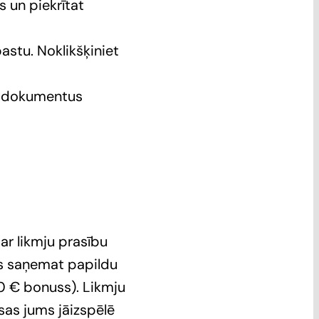
s un piekrītat
stu. Noklikšķiniet
et dokumentus
ar likmju prasību
ūs saņemat papildu
 € bonuss). Likmju
as jums jāizspēlē