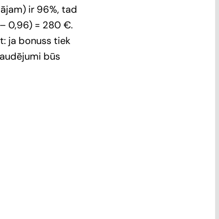
ājam) ir 96%, tad
 – 0,96) = 280 €.
t: ja bonuss tiek
zaudējumi būs