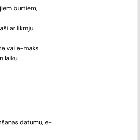
ajiem burtiem,
ši ar likmju
te vai e-maks.
 laiku.
zimšanas datumu, e-