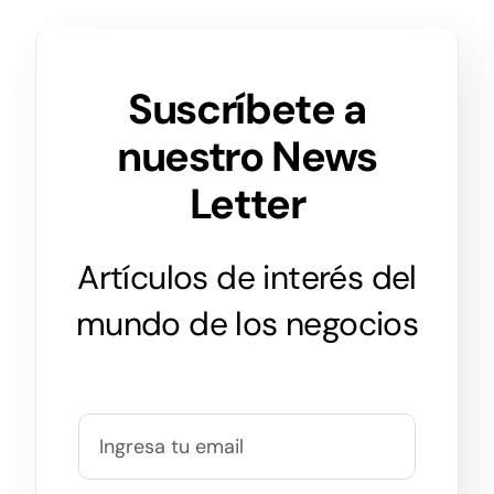
Suscríbete a
nuestro News
Letter
Artículos de interés del
mundo de los negocios