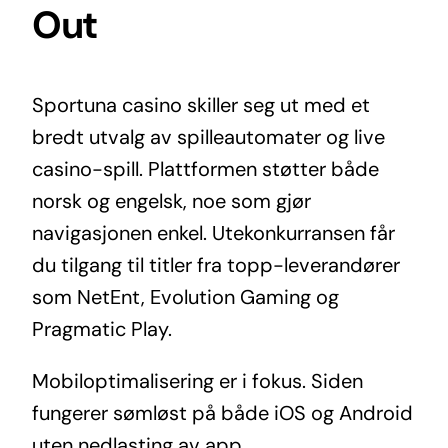
Out
Sportuna casino skiller seg ut med et
bredt utvalg av spilleautomater og live
casino-spill. Plattformen støtter både
norsk og engelsk, noe som gjør
navigasjonen enkel. Utekonkurransen får
du tilgang til titler fra topp-leverandører
som NetEnt, Evolution Gaming og
Pragmatic Play.
Mobiloptimalisering er i fokus. Siden
fungerer sømløst på både iOS og Android
uten nedlasting av app.