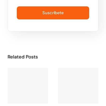
Suscríbete
Related Posts