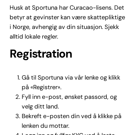
Husk at Sportuna har Curacao-lisens. Det
betyr at gevinster kan være skattepliktige
i Norge, avhengig av din situasjon. Sjekk
alltid lokale regler.
Registration
Gå til Sportuna via vår lenke og klikk
på «Registrer».
Fyll inn e-post, ønsket passord, og
velg ditt land.
Bekreft e-posten din ved å klikke på
lenken du mottar.