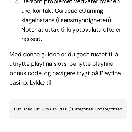
Dersom problemet vedvarer over en
uke, kontakt Curacao eGaming-
klageinstans (lisensmyndigheten).
Noter at uttak til kryptovaluta ofte er
raskest.
Med denne guiden er du godt rustet til å
utnytte playfina slots, benytte playfina
bonus code, og navigere trygt på Playfina
casino. Lykke til!
Published On: julio 8th, 2016
/
Categories:
Uncategorized