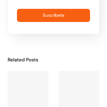
Suscríbete
Related Posts