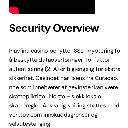
Security Overview
Playfina casino benytter SSL-kryptering for
å beskytte dataoverføringer. To-faktor-
autentisering (2FA) er tilgjengelig for ekstra
sikkerhet. Casinoet har lisens fra Curacao,
noe som innebærer at gevinster kan være
skattepliktige i Norge – sjekk lokale
skatteregler. Ansvarlig spilling støttes med
verktøy som innskuddsgrenser og
selvutestenging.