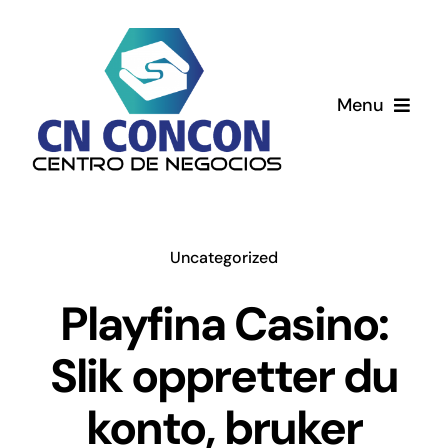
Saltar
al
contenido
Menu
Inicio
Nosotros
Uncategorized
Servicios
Playfina Casino:
Slik oppretter du
Blog
konto, bruker
Contacto