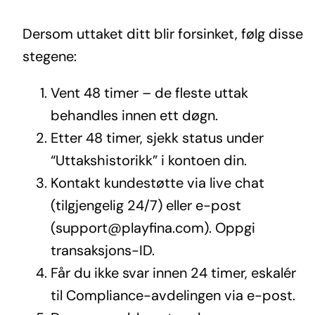
Dersom uttaket ditt blir forsinket, følg disse
stegene:
Vent 48 timer – de fleste uttak
behandles innen ett døgn.
Etter 48 timer, sjekk status under
“Uttakshistorikk” i kontoen din.
Kontakt kundestøtte via live chat
(tilgjengelig 24/7) eller e-post
(support@playfina.com). Oppgi
transaksjons-ID.
Får du ikke svar innen 24 timer, eskalér
til Compliance-avdelingen via e-post.