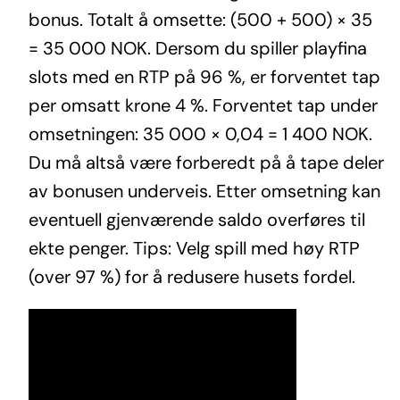
bonus. Totalt å omsette: (500 + 500) × 35
= 35 000 NOK. Dersom du spiller playfina
slots med en RTP på 96 %, er forventet tap
per omsatt krone 4 %. Forventet tap under
omsetningen: 35 000 × 0,04 = 1 400 NOK.
Du må altså være forberedt på å tape deler
av bonusen underveis. Etter omsetning kan
eventuell gjenværende saldo overføres til
ekte penger. Tips: Velg spill med høy RTP
(over 97 %) for å redusere husets fordel.