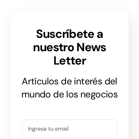
Suscríbete a
nuestro News
Letter
Artículos de interés del
mundo de los negocios