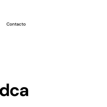
Contacto
odca