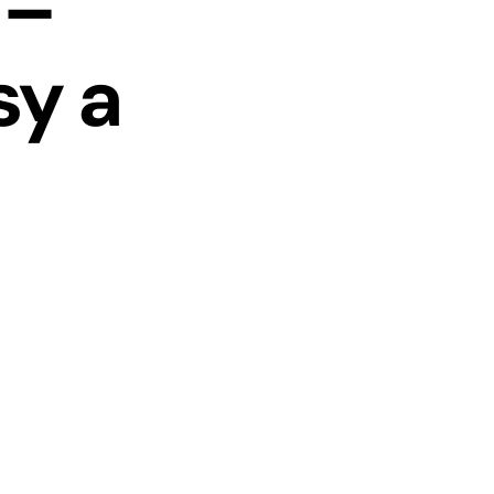
 –
sy a