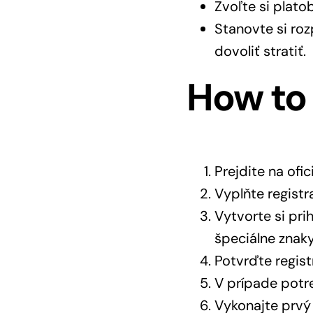
Zvoľte si plat
Stanovte si roz
dovoliť stratiť.
How to
Prejdite na ofic
Vyplňte registr
Vytvorte si pri
špeciálne znaky
Potvrďte regist
V prípade potr
Vykonajte prvý 