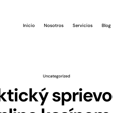
Inicio
Nosotros
Servicios
Blog
Uncategorized
ktický spriev