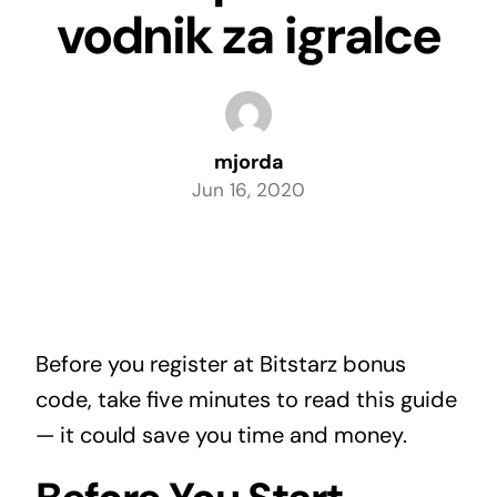
vodnik za igralce
mjorda
Jun 16, 2020
Before you register at
Bitstarz bonus
code
, take five minutes to read this guide
— it could save you time and money.