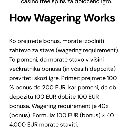
casino free spins za določeno igro.
How Wagering Works
Ko prejmete bonus, morate izpolniti
zahtevo za stave (wagering requirement).
To pomeni, da morate stavo v višini
večkratnika bonusa (in včasih depozita)
prevrteti skozi igre. Primer: prejmete 100
% bonus do 200 EUR, kar pomeni, da ob
depozitu 100 EUR dobite 100 EUR
bonusa. Wagering requirement je 40x
(bonus). Formula: 100 EUR (bonus) × 40 =
4.000 EUR morate staviti.