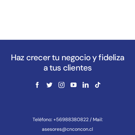
Haz crecer tu negocio y fideliza
a tus clientes
Teléfono: +56988380822 / Mail:
asesores@cnconcon.cl