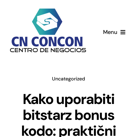
Saltar
al
contenido
Menu
Inicio
Nosotros
Uncategorized
Servicios
Kako uporabiti
bitstarz bonus
Blog
kodo: praktični
Contacto