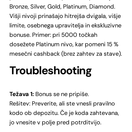
Bronze, Silver, Gold, Platinum, Diamond.
Višji nivoji prinašajo hitrejša dvigala, višje
limite, osebnega upravitelja in ekskluzivne
bonuse. Primer: pri 5000 točkah
dosežete Platinum nivo, kar pomeni 15 %
mesečni cashback (brez zahtev za stave).
Troubleshooting
Težava 1:
Bonus se ne pripiše.
Rešitev: Preverite, ali ste vnesli pravilno
kodo ob depozitu. Če je koda zahtevana,
jo vnesite v polje pred potrditvijo.