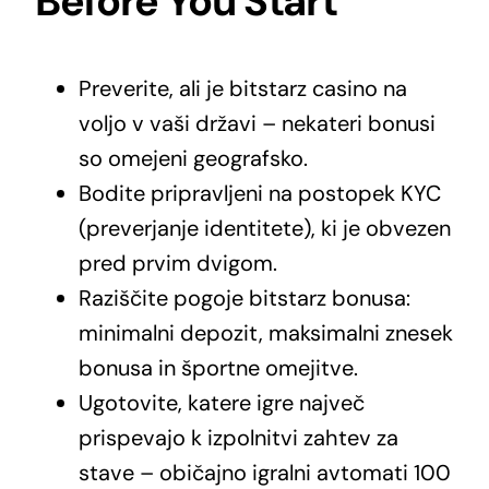
Before You Start
Preverite, ali je bitstarz casino na
voljo v vaši državi – nekateri bonusi
so omejeni geografsko.
Bodite pripravljeni na postopek KYC
(preverjanje identitete), ki je obvezen
pred prvim dvigom.
Raziščite pogoje bitstarz bonusa:
minimalni depozit, maksimalni znesek
bonusa in športne omejitve.
Ugotovite, katere igre največ
prispevajo k izpolnitvi zahtev za
stave – običajno igralni avtomati 100