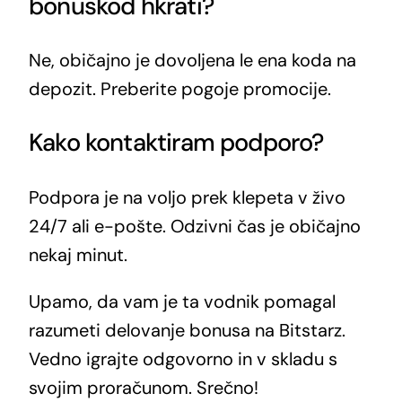
bonuskod hkrati?
Ne, običajno je dovoljena le ena koda na
depozit. Preberite pogoje promocije.
Kako kontaktiram podporo?
Podpora je na voljo prek klepeta v živo
24/7 ali e-pošte. Odzivni čas je običajno
nekaj minut.
Upamo, da vam je ta vodnik pomagal
razumeti delovanje bonusa na Bitstarz.
Vedno igrajte odgovorno in v skladu s
svojim proračunom. Srečno!