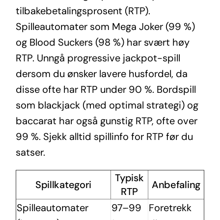
tilbakebetalingsprosent (RTP).
Spilleautomater som Mega Joker (99 %)
og Blood Suckers (98 %) har svært høy
RTP. Unngå progressive jackpot-spill
dersom du ønsker lavere husfordel, da
disse ofte har RTP under 90 %. Bordspill
som blackjack (med optimal strategi) og
baccarat har også gunstig RTP, ofte over
99 %. Sjekk alltid spillinfo for RTP før du
satser.
Typisk
Spillkategori
Anbefaling
RTP
Spilleautomater
97–99
Foretrekk