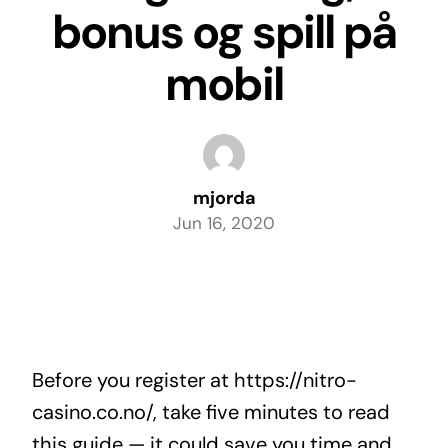
bonus og spill på
mobil
mjorda
Jun 16, 2020
Before you register at
https://nitro-
casino.co.no/
, take five minutes to read
this guide — it could save you time and