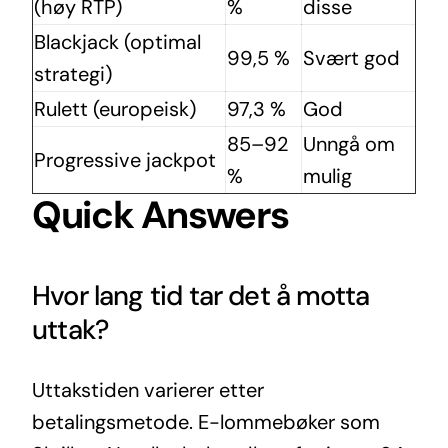
(høy RTP)
%
disse
Blackjack (optimal
99,5 %
Svært god
strategi)
Rulett (europeisk)
97,3 %
God
85–92
Unngå om
Progressive jackpot
%
mulig
Quick Answers
Hvor lang tid tar det å motta
uttak?
Uttakstiden varierer etter
betalingsmetode. E-lommebøker som