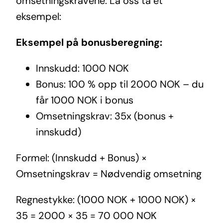
omsetningskravene. La oss ta et
eksempel:
Eksempel på bonusberegning:
Innskudd: 1000 NOK
Bonus: 100 % opp til 2000 NOK – du
får 1000 NOK i bonus
Omsetningskrav: 35x (bonus +
innskudd)
Formel: (Innskudd + Bonus) ×
Omsetningskrav = Nødvendig omsetning
Regnestykke: (1000 NOK + 1000 NOK) ×
35 = 2000 × 35 = 70 000 NOK