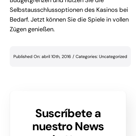
Selbstausschlussoptionen des Kasinos bei
Bedarf. Jetzt können Sie die Spiele in vollen
Zügen genießen.
Published On: abril 10th, 2016
/
Categories:
Uncategorized
Suscríbete a
nuestro News