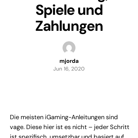
Spiele und
Zahlungen
mjorda
Jun 16, 2020
Die meisten iGaming-Anleitungen sind
vage. Diese hier ist es nicht – jeder Schritt
ist spezifisch, umsetzbar und basiert auf