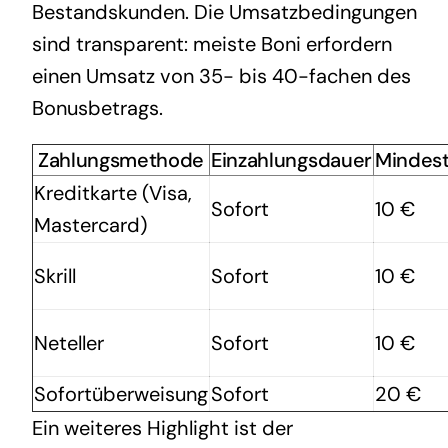
Bestandskunden. Die Umsatzbedingungen
sind transparent: meiste Boni erfordern
einen Umsatz von 35- bis 40-fachen des
Bonusbetrags.
Zahlungsmethode
Einzahlungsdauer
Mindes
Kreditkarte (Visa,
Sofort
10 €
Mastercard)
Skrill
Sofort
10 €
Neteller
Sofort
10 €
Sofortüberweisung
Sofort
20 €
Ein weiteres Highlight ist der