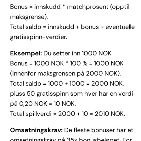
Bonus = innskudd * matchprosent (opptil
maksgrense).
Total saldo = innskudd + bonus + eventuelle
gratisspinn-verdier.
Eksempel:
Du setter inn 1000 NOK.
Bonus = 1000 NOK * 100 % = 1000 NOK
(innenfor maksgrensen på 2000 NOK).
Total saldo = 1000 + 1000 = 2000 NOK,
pluss 50 gratisspinn som hver har en verdi
på 0,20 NOK = 10 NOK.
Total spillverdi = 2000 + 10 = 2010 NOK.
Omsetningskrav:
De fleste bonuser har et
omsetningskrav på 35x bonusbeløpet. For