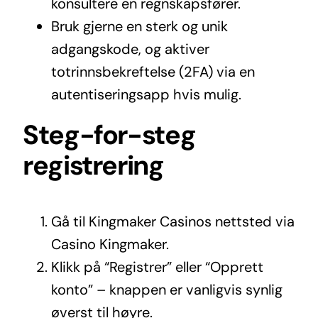
konsultere en regnskapsfører.
Bruk gjerne en sterk og unik
adgangskode, og aktiver
totrinnsbekreftelse (2FA) via en
autentiseringsapp hvis mulig.
Steg-for-steg
registrering
Gå til Kingmaker Casinos nettsted via
Casino Kingmaker
.
Klikk på “Registrer” eller “Opprett
konto” – knappen er vanligvis synlig
øverst til høyre.