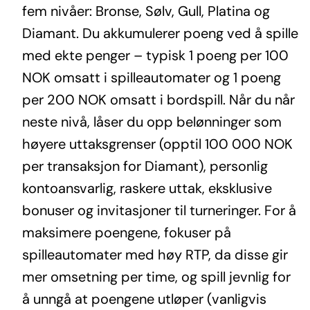
fem nivåer: Bronse, Sølv, Gull, Platina og
Diamant. Du akkumulerer poeng ved å spille
med ekte penger – typisk 1 poeng per 100
NOK omsatt i spilleautomater og 1 poeng
per 200 NOK omsatt i bordspill. Når du når
neste nivå, låser du opp belønninger som
høyere uttaksgrenser (opptil 100 000 NOK
per transaksjon for Diamant), personlig
kontoansvarlig, raskere uttak, eksklusive
bonuser og invitasjoner til turneringer. For å
maksimere poengene, fokuser på
spilleautomater med høy RTP, da disse gir
mer omsetning per time, og spill jevnlig for
å unngå at poengene utløper (vanligvis