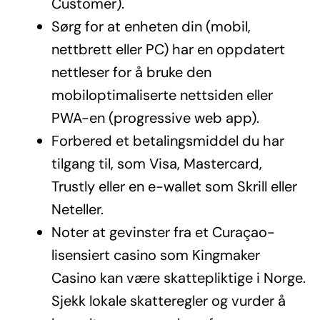
Customer).
Sørg for at enheten din (mobil,
nettbrett eller PC) har en oppdatert
nettleser for å bruke den
mobiloptimaliserte nettsiden eller
PWA-en (progressive web app).
Forbered et betalingsmiddel du har
tilgang til, som Visa, Mastercard,
Trustly eller en e-wallet som Skrill eller
Neteller.
Noter at gevinster fra et Curaçao-
lisensiert casino som Kingmaker
Casino kan være skattepliktige i Norge.
Sjekk lokale skatteregler og vurder å