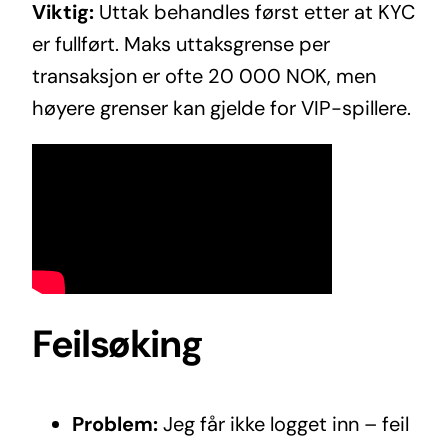
Viktig:
Uttak behandles først etter at KYC
er fullført. Maks uttaksgrense per
transaksjon er ofte 20 000 NOK, men
høyere grenser kan gjelde for VIP-spillere.
Feilsøking
Problem:
Jeg får ikke logget inn – feil