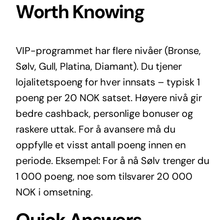
Worth Knowing
VIP-programmet har flere nivåer (Bronse,
Sølv, Gull, Platina, Diamant). Du tjener
lojalitetspoeng for hver innsats – typisk 1
poeng per 20 NOK satset. Høyere nivå gir
bedre cashback, personlige bonuser og
raskere uttak. For å avansere må du
oppfylle et visst antall poeng innen en
periode. Eksempel: For å nå Sølv trenger du
1 000 poeng, noe som tilsvarer 20 000
NOK i omsetning.