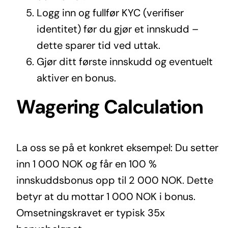
Logg inn og fullfør KYC (verifiser
identitet) før du gjør et innskudd –
dette sparer tid ved uttak.
Gjør ditt første innskudd og eventuelt
aktiver en bonus.
Wagering Calculation
La oss se på et konkret eksempel: Du setter
inn 1 000 NOK og får en 100 %
innskuddsbonus opp til 2 000 NOK. Dette
betyr at du mottar 1 000 NOK i bonus.
Omsetningskravet er typisk 35x