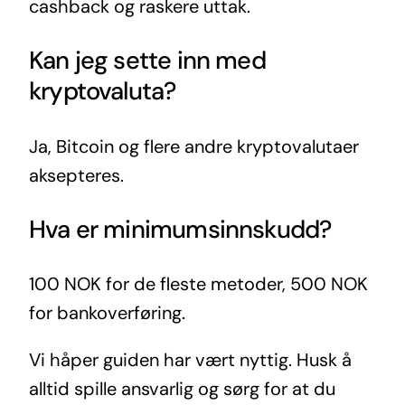
cashback og raskere uttak.
Kan jeg sette inn med
kryptovaluta?
Ja, Bitcoin og flere andre kryptovalutaer
aksepteres.
Hva er minimumsinnskudd?
100 NOK for de fleste metoder, 500 NOK
for bankoverføring.
Vi håper guiden har vært nyttig. Husk å
alltid spille ansvarlig og sørg for at du