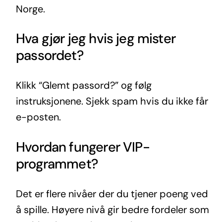
Norge.
Hva gjør jeg hvis jeg mister
passordet?
Klikk “Glemt passord?” og følg
instruksjonene. Sjekk spam hvis du ikke får
e-posten.
Hvordan fungerer VIP-
programmet?
Det er flere nivåer der du tjener poeng ved
å spille. Høyere nivå gir bedre fordeler som