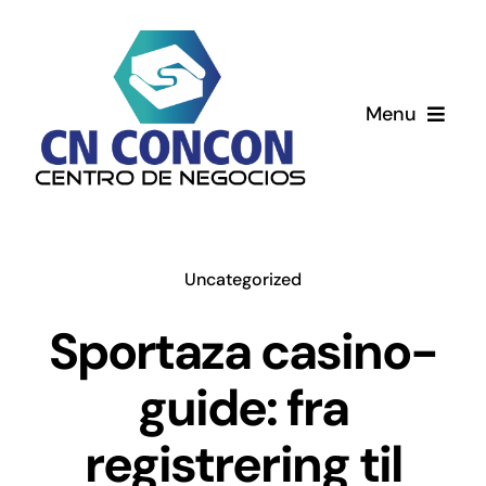
Saltar
al
contenido
Menu
Inicio
Nosotros
Uncategorized
Servicios
Sportaza casino-
guide: fra
Blog
registrering til
Contacto