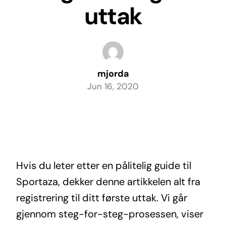
uttak
mjorda
Jun 16, 2020
Hvis du leter etter en pålitelig guide til
Sportaza
, dekker denne artikkelen alt fra
registrering til ditt første uttak. Vi går
gjennom steg-for-steg-prosessen, viser