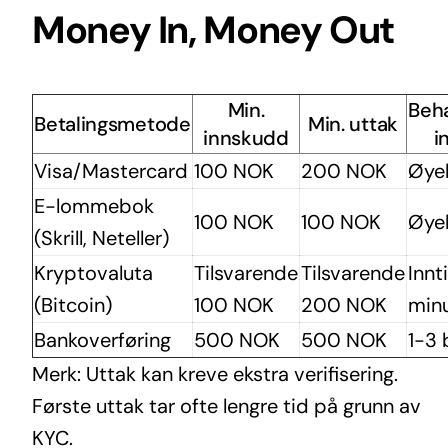
Money In, Money Out
Min.
Beha
Betalingsmetode
Min. uttak
innskudd
i
Visa/Mastercard
100 NOK
200 NOK
Øyeb
E-lommebok
100 NOK
100 NOK
Øyeb
(Skrill, Neteller)
Kryptovaluta
Tilsvarende
Tilsvarende
Innti
(Bitcoin)
100 NOK
200 NOK
minu
Bankoverføring
500 NOK
500 NOK
1-3
Merk: Uttak kan kreve ekstra verifisering.
Første uttak tar ofte lengre tid på grunn av
KYC.