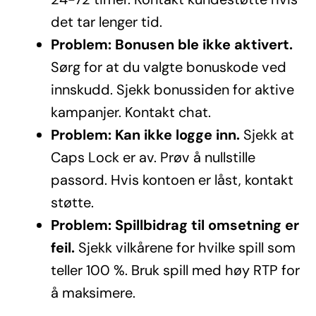
det tar lenger tid.
Problem: Bonusen ble ikke aktivert.
Sørg for at du valgte bonuskode ved
innskudd. Sjekk bonussiden for aktive
kampanjer. Kontakt chat.
Problem: Kan ikke logge inn.
Sjekk at
Caps Lock er av. Prøv å nullstille
passord. Hvis kontoen er låst, kontakt
støtte.
Problem: Spillbidrag til omsetning er
feil.
Sjekk vilkårene for hvilke spill som
teller 100 %. Bruk spill med høy RTP for
å maksimere.