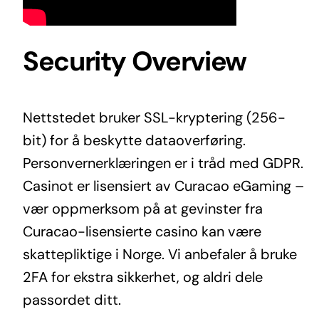
Security Overview
Nettstedet bruker SSL-kryptering (256-
bit) for å beskytte dataoverføring.
Personvernerklæringen er i tråd med GDPR.
Casinot er lisensiert av Curacao eGaming –
vær oppmerksom på at gevinster fra
Curacao-lisensierte casino kan være
skattepliktige i Norge. Vi anbefaler å bruke
2FA for ekstra sikkerhet, og aldri dele
passordet ditt.