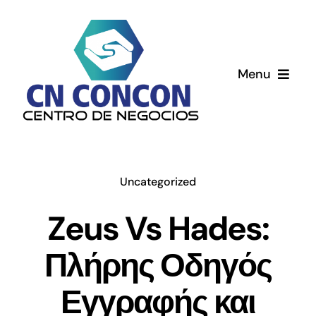
Saltar
al
contenido
Menu
Inicio
Nosotros
Uncategorized
Servicios
Zeus Vs Hades:
Πλήρης Οδηγός
Blog
Εγγραφής και
Contacto