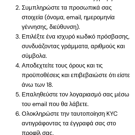
Συμπληρώστε τα προσωπικά σας
στοιχεία (όνομα, email, ημερομηνία
γέννησης, διεύθυνση).
Επιλέξτε ένα ισχυρό κωδικό πρόσβασης,
συνδυάζοντας γράμματα, αριθμούς και
σύμβολα.
Αποδεχτείτε τους όρους και τις
προϋποθέσεις και επιβεβαιώστε ότι είστε
άνω των 18.
Επαληθεύστε τον λογαριασμό σας μέσω
του email που θα λάβετε.
Ολοκληρώστε την ταυτοποίηση KYC
αντιγράφοντας τα έγγραφά σας στο
προφίλ σας.