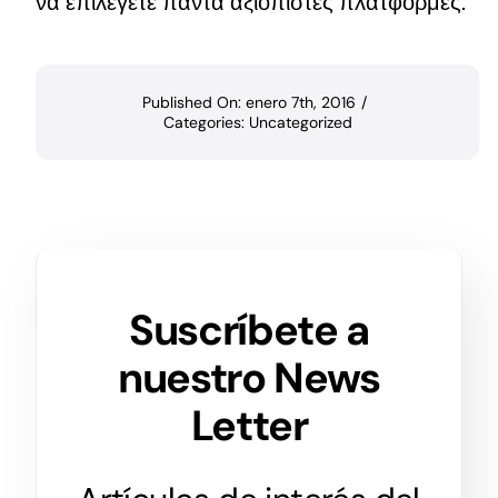
να επιλέγετε πάντα αξιόπιστες πλατφόρμες.
Published On: enero 7th, 2016
/
Categories:
Uncategorized
Suscríbete a
nuestro News
Letter