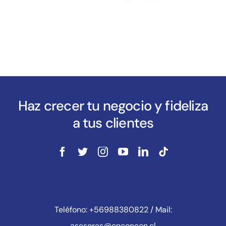
Haz crecer tu negocio y fideliza
a tus clientes
Teléfono: +56988380822 / Mail:
asesores@cnconcon.cl