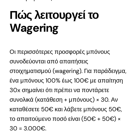
Πώς λειτουργεί το
Wagering
Οι περισσότερες προσφορές μπόνους
συνοδεύονται από απαιτήσεις
στοιχηματισμού (wagering). Για παράδειγμα,
ένα μπόνους 100% έως 100€ με απαίτηση
30x σημαίνει ότι πρέπει να ποντάρετε
συνολικά (κατάθεση + μπόνους) × 30. Αν
καταθέσετε 50€ και λάβετε μπόνους 50€,
το απαιτούμενο ποσό είναι (50€ + 50€) ×
30 = 3.000€.