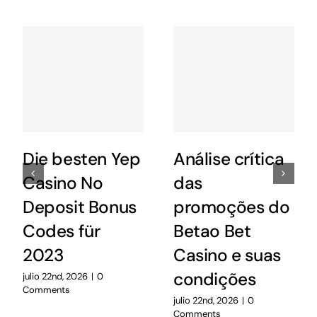
Die besten Yep
Análise crítica
Casino No
das
Deposit Bonus
promoções do
Codes für
Betao Bet
2023
Casino e suas
condições
julio 22nd, 2026
|
0
Comments
julio 22nd, 2026
|
0
Comments