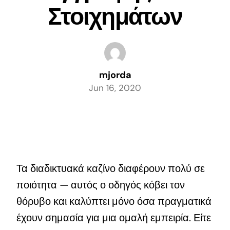
Στοιχημάτων
mjorda
Jun 16, 2020
Τα διαδικτυακά καζίνο διαφέρουν πολύ σε
ποιότητα — αυτός ο οδηγός κόβει τον
θόρυβο και καλύπτει μόνο όσα πραγματικά
έχουν σημασία για μια ομαλή εμπειρία. Είτε