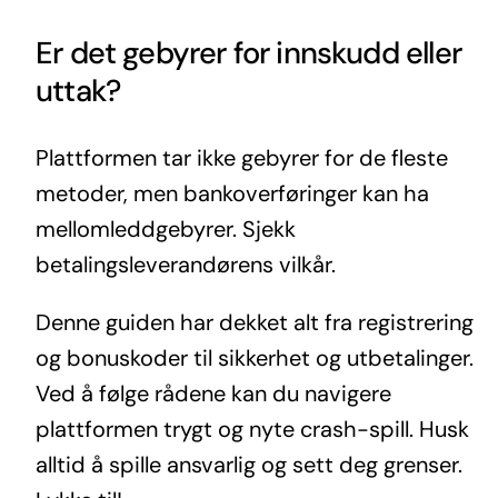
Er det gebyrer for innskudd eller
uttak?
Plattformen tar ikke gebyrer for de fleste
metoder, men bankoverføringer kan ha
mellomleddgebyrer. Sjekk
betalingsleverandørens vilkår.
Denne guiden har dekket alt fra registrering
og bonuskoder til sikkerhet og utbetalinger.
Ved å følge rådene kan du navigere
plattformen trygt og nyte crash-spill. Husk
alltid å spille ansvarlig og sett deg grenser.