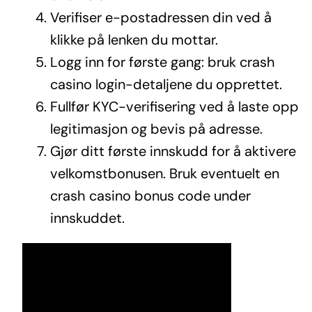
Verifiser e-postadressen din ved å
klikke på lenken du mottar.
Logg inn for første gang: bruk crash
casino login-detaljene du opprettet.
Fullfør KYC-verifisering ved å laste opp
legitimasjon og bevis på adresse.
Gjør ditt første innskudd for å aktivere
velkomstbonusen. Bruk eventuelt en
crash casino bonus code under
innskuddet.