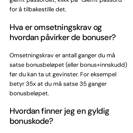
for å tilbakestille det.
Hva er omsetningskrav og
hvordan påvirker de bonuser?
Omsetningskrav er antall ganger du må
satse bonusbeløpet (eller bonus+innskudd)
før du kan ta ut gevinster. For eksempel
betyr 35x at du må satse 35 ganger
bonusbeløpet.
Hvordan finner jeg en gyldig
bonuskode?