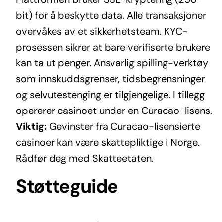
bit) for å beskytte data. Alle transaksjoner
overvåkes av et sikkerhetsteam. KYC-
prosessen sikrer at bare verifiserte brukere
kan ta ut penger. Ansvarlig spilling-verktøy
som innskuddsgrenser, tidsbegrensninger
og selvutestenging er tilgjengelige. I tillegg
opererer casinoet under en Curacao-lisens.
Viktig:
Gevinster fra Curacao-lisensierte
casinoer kan være skattepliktige i Norge.
Rådfør deg med Skatteetaten.
Støtteguide