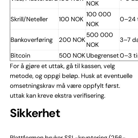
NOK
100 000
Skrill/Neteller
100 NOK
0–24 
NOK
500 000
Bankoverføring
200 NOK
3–7 d
NOK
Bitcoin
500 NOK
Ubegrenset
0–3 t
For å gjøre et uttak, gå til kassen, velg
metode, og oppgi beløp. Husk at eventuelle
omsetningskrav må være oppfylt først.
uttak kan kreve ekstra verifisering.
Sikkerhet
Plattformen bruker SSL-kryptering (256-