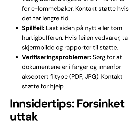
for e-lommebøker. Kontakt støtte hvis
det tar lengre tid.
Spillfeil:
Last siden på nytt eller tøm
hurtigbufferen. Hvis feilen vedvarer, ta
skjermbilde og rapporter til støtte.
Verifiseringsproblemer:
Sørg for at
dokumentene er i farger og innenfor
akseptert filtype (PDF, JPG). Kontakt
støtte for hjelp.
Innsidertips: Forsinket
uttak