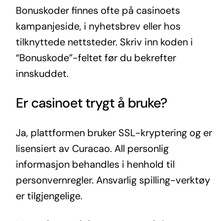
Bonuskoder finnes ofte på casinoets
kampanjeside, i nyhetsbrev eller hos
tilknyttede nettsteder. Skriv inn koden i
“Bonuskode”-feltet før du bekrefter
innskuddet.
Er casinoet trygt å bruke?
Ja, plattformen bruker SSL-kryptering og er
lisensiert av Curacao. All personlig
informasjon behandles i henhold til
personvernregler. Ansvarlig spilling-verktøy
er tilgjengelige.