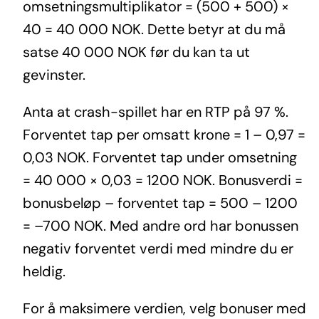
omsetningsmultiplikator = (500 + 500) ×
40 = 40 000 NOK. Dette betyr at du må
satse 40 000 NOK før du kan ta ut
gevinster.
Anta at crash-spillet har en RTP på 97 %.
Forventet tap per omsatt krone = 1 – 0,97 =
0,03 NOK. Forventet tap under omsetning
= 40 000 × 0,03 = 1200 NOK. Bonusverdi =
bonusbeløp – forventet tap = 500 – 1200
= –700 NOK. Med andre ord har bonussen
negativ forventet verdi med mindre du er
heldig.
For å maksimere verdien, velg bonuser med