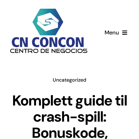
Saltar
al
contenido
Menu
Inicio
Nosotros
Uncategorized
Servicios
Komplett guide til
crash-spill:
Blog
Bonuskode,
Contacto