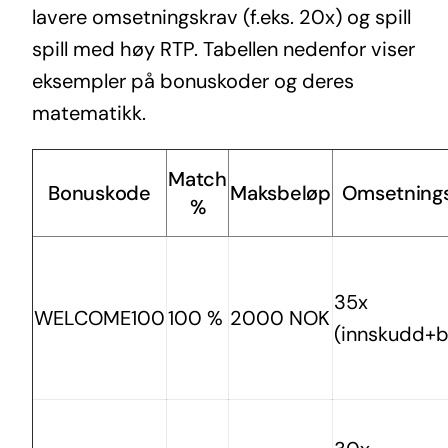
lavere omsetningskrav (f.eks. 20x) og spill
spill med høy RTP. Tabellen nedenfor viser
eksempler på bonuskoder og deres
matematikk.
Match
Bonuskode
Maksbeløp
Omsetning
%
35x
WELCOME100
100 %
2000 NOK
(innskudd+