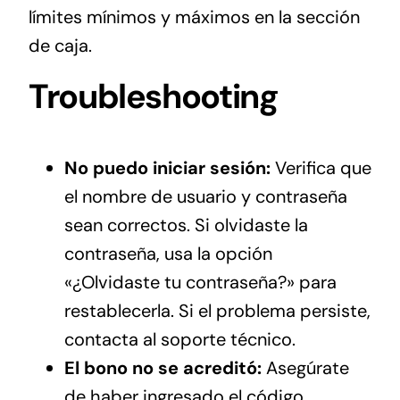
límites mínimos y máximos en la sección
de caja.
Troubleshooting
No puedo iniciar sesión:
Verifica que
el nombre de usuario y contraseña
sean correctos. Si olvidaste la
contraseña, usa la opción
«¿Olvidaste tu contraseña?» para
restablecerla. Si el problema persiste,
contacta al soporte técnico.
El bono no se acreditó:
Asegúrate
de haber ingresado el código