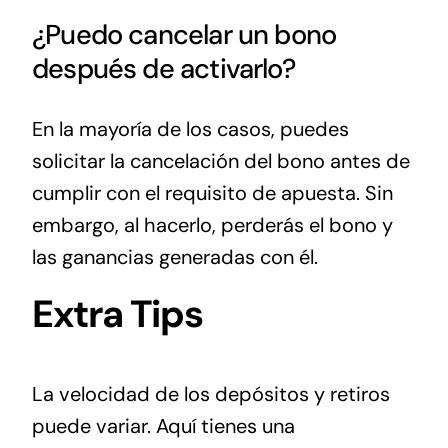
¿Puedo cancelar un bono
después de activarlo?
En la mayoría de los casos, puedes
solicitar la cancelación del bono antes de
cumplir con el requisito de apuesta. Sin
embargo, al hacerlo, perderás el bono y
las ganancias generadas con él.
Extra Tips
La velocidad de los depósitos y retiros
puede variar. Aquí tienes una