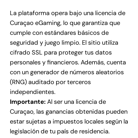
La plataforma opera bajo una licencia de
Curaçao eGaming, lo que garantiza que
cumple con estándares básicos de
seguridad y juego limpio. El sitio utiliza
cifrado SSL para proteger tus datos
personales y financieros. Además, cuenta
con un generador de números aleatorios
(RNG) auditado por terceros
independientes.
Importante:
Al ser una licencia de
Curaçao, las ganancias obtenidas pueden
estar sujetas a impuestos locales según la
legislación de tu país de residencia.