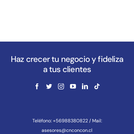
Haz crecer tu negocio y fideliza
a tus clientes
Teléfono: +56988380822 / Mail:
asesores@cnconcon.cl