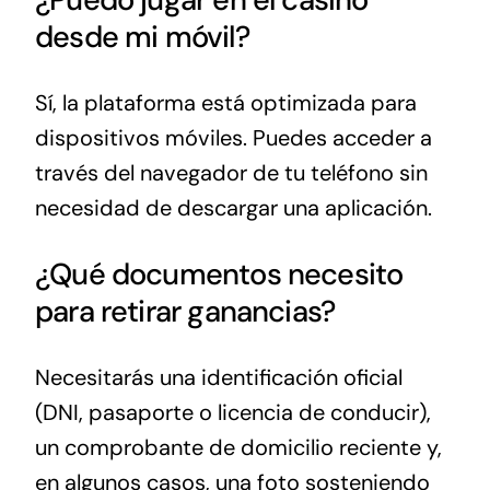
desde mi móvil?
Sí, la plataforma está optimizada para
dispositivos móviles. Puedes acceder a
través del navegador de tu teléfono sin
necesidad de descargar una aplicación.
¿Qué documentos necesito
para retirar ganancias?
Necesitarás una identificación oficial
(DNI, pasaporte o licencia de conducir),
un comprobante de domicilio reciente y,
en algunos casos, una foto sosteniendo