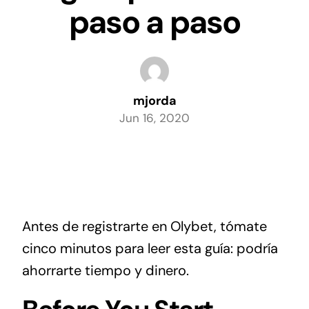
paso a paso
mjorda
Jun 16, 2020
Antes de registrarte en
Olybet
, tómate
cinco minutos para leer esta guía: podría
ahorrarte tiempo y dinero.