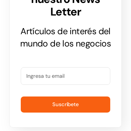
Letter
Artículos de interés del
mundo de los negocios
Suscríbete