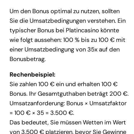
Um den Bonus optimal zu nutzen, sollten
Sie die Umsatzbedingungen verstehen. Ein
typischer Bonus bei Platincasino könnte
wie folgt aussehen: 100 % bis zu 100 € mit
einer Umsatzbedingung von 35x auf den
Bonusbetrag.
Rechenbeispiel:
Sie zahlen 100 € ein und erhalten 100 €
Bonus. Ihr Gesamtguthaben beträgt 200 €.
Umsatzanforderung: Bonus × Umsatzfaktor
= 100 € × 35 = 3.500 €.
Das bedeutet, Sie müssen Wetten im Wert
von 3.500 € platzieren, bevor Sie Gewinne