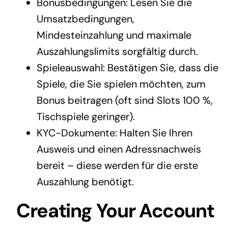
Bonusbedingungen: Lesen Sie die
Umsatzbedingungen,
Mindesteinzahlung und maximale
Auszahlungslimits sorgfältig durch.
Spieleauswahl: Bestätigen Sie, dass die
Spiele, die Sie spielen möchten, zum
Bonus beitragen (oft sind Slots 100 %,
Tischspiele geringer).
KYC-Dokumente: Halten Sie Ihren
Ausweis und einen Adressnachweis
bereit – diese werden für die erste
Auszahlung benötigt.
Creating Your Account