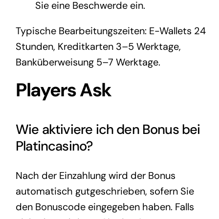
Sie eine Beschwerde ein.
Typische Bearbeitungszeiten: E-Wallets 24
Stunden, Kreditkarten 3–5 Werktage,
Banküberweisung 5–7 Werktage.
Players Ask
Wie aktiviere ich den Bonus bei
Platincasino?
Nach der Einzahlung wird der Bonus
automatisch gutgeschrieben, sofern Sie
den Bonuscode eingegeben haben. Falls