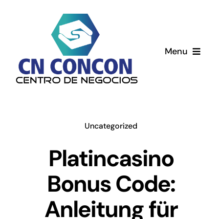
Saltar
al
contenido
Menu
Inicio
Nosotros
Uncategorized
Servicios
Platincasino
Bonus Code:
Blog
Anleitung für
Contacto