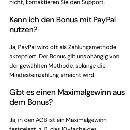
nicht, kontaktieren Sie den Support.
Kann ich den Bonus mit PayPal
nutzen?
Ja, PayPal wird oft als Zahlungsmethode
akzeptiert. Der Bonus gilt unabhängig von
der gewählten Methode, solange die
Mindesteinzahlung erreicht wird.
Gibt es einen Maximalgewinn aus
dem Bonus?
Ja, in den AGB ist ein Maximalgewinn
festgelegt, z. B. das 10-fache des