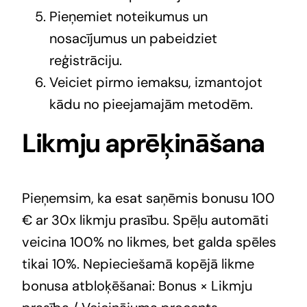
Pieņemiet noteikumus un
nosacījumus un pabeidziet
reģistrāciju.
Veiciet pirmo iemaksu, izmantojot
kādu no pieejamajām metodēm.
Likmju aprēķināšana
Pieņemsim, ka esat saņēmis bonusu 100
€ ar 30x likmju prasību. Spēļu automāti
veicina 100% no likmes, bet galda spēles
tikai 10%. Nepieciešamā kopējā likme
bonusa atbloķēšanai: Bonus × Likmju