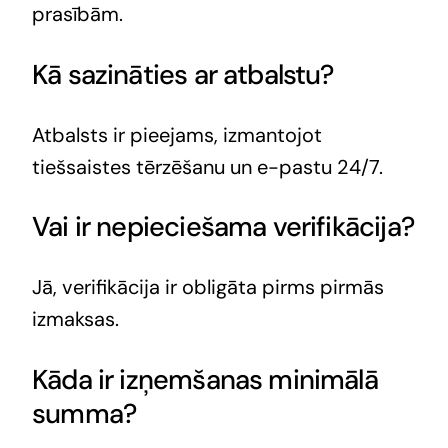
prasībām.
Kā sazināties ar atbalstu?
Atbalsts ir pieejams, izmantojot
tiešsaistes tērzēšanu un e-pastu 24/7.
Vai ir nepieciešama verifikācija?
Jā, verifikācija ir obligāta pirms pirmās
izmaksas.
Kāda ir izņemšanas minimālā
summa?