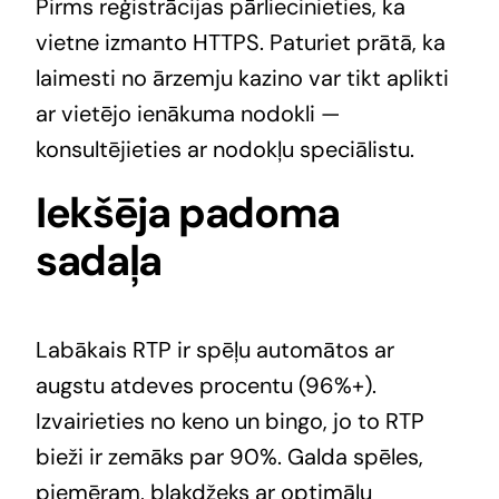
Pirms reģistrācijas pārliecinieties, ka
vietne izmanto HTTPS. Paturiet prātā, ka
laimesti no ārzemju kazino var tikt aplikti
ar vietējo ienākuma nodokli —
konsultējieties ar nodokļu speciālistu.
Iekšēja padoma
sadaļa
Labākais RTP ir spēļu automātos ar
augstu atdeves procentu (96%+).
Izvairieties no keno un bingo, jo to RTP
bieži ir zemāks par 90%. Galda spēles,
piemēram, blakdžeks ar optimālu