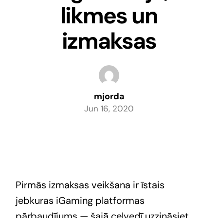
likmes un
izmaksas
mjorda
Jun 16, 2020
Pirmās izmaksas veikšana ir īstais
jebkuras iGaming platformas
pārbaudījums — šajā ceļvedī uzzināsiet,