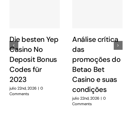
Die besten Yep
Análise crítica
Casino No
das
Deposit Bonus
promoções do
Codes für
Betao Bet
2023
Casino e suas
condições
julio 22nd, 2026
|
0
Comments
julio 22nd, 2026
|
0
Comments