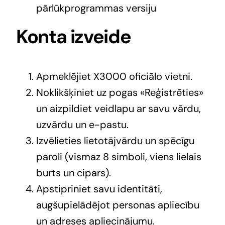
pārlūkprogrammas versiju
Konta izveide
Apmeklējiet
X3000
oficiālo vietni.
Noklikšķiniet uz pogas «Reģistrēties»
un aizpildiet veidlapu ar savu vārdu,
uzvārdu un e-pastu.
Izvēlieties lietotājvārdu un spēcīgu
paroli (vismaz 8 simboli, viens lielais
burts un cipars).
Apstipriniet savu identitāti,
augšupielādējot personas apliecību
un adreses apliecinājumu.