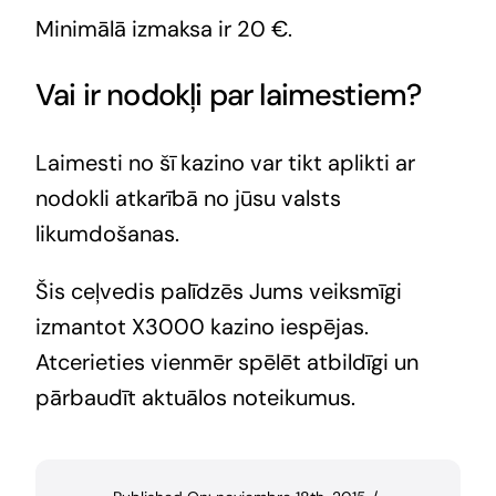
Minimālā izmaksa ir 20 €.
Vai ir nodokļi par laimestiem?
Laimesti no šī kazino var tikt aplikti ar
nodokli atkarībā no jūsu valsts
likumdošanas.
Šis ceļvedis palīdzēs Jums veiksmīgi
izmantot X3000 kazino iespējas.
Atcerieties vienmēr spēlēt atbildīgi un
pārbaudīt aktuālos noteikumus.