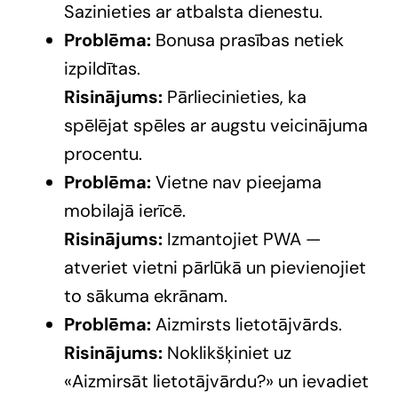
Sazinieties ar atbalsta dienestu.
Problēma:
Bonusa prasības netiek
izpildītas.
Risinājums:
Pārliecinieties, ka
spēlējat spēles ar augstu veicinājuma
procentu.
Problēma:
Vietne nav pieejama
mobilajā ierīcē.
Risinājums:
Izmantojiet PWA —
atveriet vietni pārlūkā un pievienojiet
to sākuma ekrānam.
Problēma:
Aizmirsts lietotājvārds.
Risinājums:
Noklikšķiniet uz
«Aizmirsāt lietotājvārdu?» un ievadiet