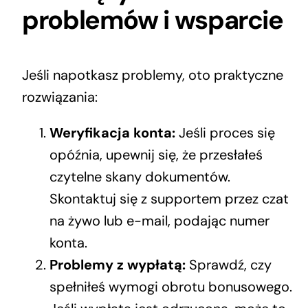
problemów i wsparcie
Jeśli napotkasz problemy, oto praktyczne
rozwiązania:
Weryfikacja konta:
Jeśli proces się
opóźnia, upewnij się, że przesłałeś
czytelne skany dokumentów.
Skontaktuj się z supportem przez czat
na żywo lub e-mail, podając numer
konta.
Problemy z wypłatą:
Sprawdź, czy
spełniłeś wymogi obrotu bonusowego.