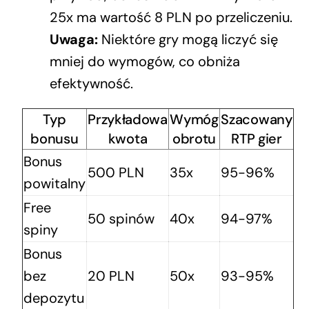
25x ma wartość 8 PLN po przeliczeniu.
Uwaga:
Niektóre gry mogą liczyć się
mniej do wymogów, co obniża
efektywność.
Typ
Przykładowa
Wymóg
Szacowany
bonusu
kwota
obrotu
RTP gier
Bonus
500 PLN
35x
95-96%
powitalny
Free
50 spinów
40x
94-97%
spiny
Bonus
bez
20 PLN
50x
93-95%
depozytu