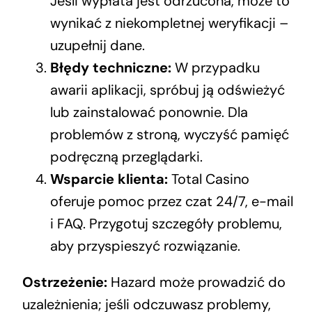
Jeśli wypłata jest odrzucona, może to
wynikać z niekompletnej weryfikacji –
uzupełnij dane.
Błędy techniczne:
W przypadku
awarii aplikacji, spróbuj ją odświeżyć
lub zainstalować ponownie. Dla
problemów z stroną, wyczyść pamięć
podręczną przeglądarki.
Wsparcie klienta:
Total Casino
oferuje pomoc przez czat 24/7, e-mail
i FAQ. Przygotuj szczegóły problemu,
aby przyspieszyć rozwiązanie.
Ostrzeżenie:
Hazard może prowadzić do
uzależnienia; jeśli odczuwasz problemy,