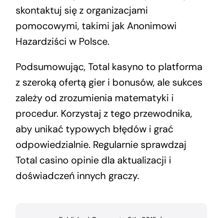
skontaktuj się z organizacjami
pomocowymi, takimi jak Anonimowi
Hazardziści w Polsce.
Podsumowując, Total kasyno to platforma
z szeroką ofertą gier i bonusów, ale sukces
zależy od zrozumienia matematyki i
procedur. Korzystaj z tego przewodnika,
aby unikać typowych błędów i grać
odpowiedzialnie. Regularnie sprawdzaj
Total casino opinie dla aktualizacji i
doświadczeń innych graczy.