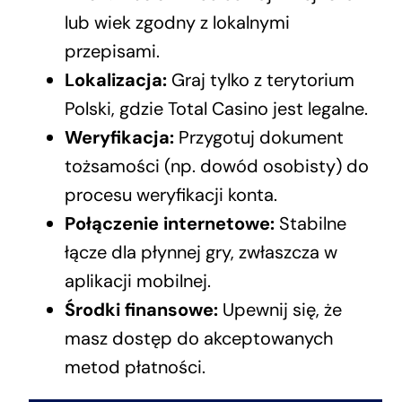
lub wiek zgodny z lokalnymi
przepisami.
Lokalizacja:
Graj tylko z terytorium
Polski, gdzie Total Casino jest legalne.
Weryfikacja:
Przygotuj dokument
tożsamości (np. dowód osobisty) do
procesu weryfikacji konta.
Połączenie internetowe:
Stabilne
łącze dla płynnej gry, zwłaszcza w
aplikacji mobilnej.
Środki finansowe:
Upewnij się, że
masz dostęp do akceptowanych
metod płatności.