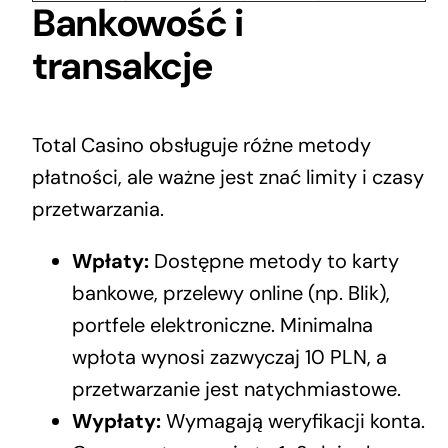
Bankowość i
transakcje
Total Casino obsługuje różne metody
płatności, ale ważne jest znać limity i czasy
przetwarzania.
Wpłaty:
Dostępne metody to karty
bankowe, przelewy online (np. Blik),
portfele elektroniczne. Minimalna
wpłota wynosi zazwyczaj 10 PLN, a
przetwarzanie jest natychmiastowe.
Wypłaty:
Wymagają weryfikacji konta.