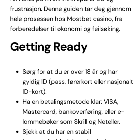
frustrasjon. Denne guiden tar deg gjennom
hele prosessen hos Mostbet casino, fra
forberedelser til økonomi og feilsøking.
Getting Ready
Sørg for at du er over 18 år og har
gyldig ID (pass, førerkort eller nasjonalt
ID-kort).
Ha en betalingsmetode klar: VISA,
Mastercard, bankoverføring, eller e-
lommebøker som Skrill og Neteller.
Sjekk at du har en stabil