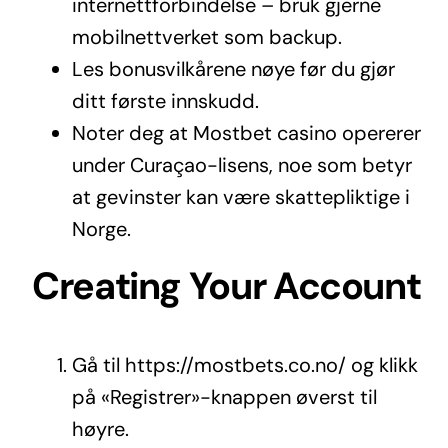
internettforbindelse – bruk gjerne
mobilnettverket som backup.
Les bonusvilkårene nøye før du gjør
ditt første innskudd.
Noter deg at Mostbet casino opererer
under Curaçao-lisens, noe som betyr
at gevinster kan være skattepliktige i
Norge.
Creating Your Account
Gå til
https://mostbets.co.no/
og klikk
på «Registrer»-knappen øverst til
høyre.