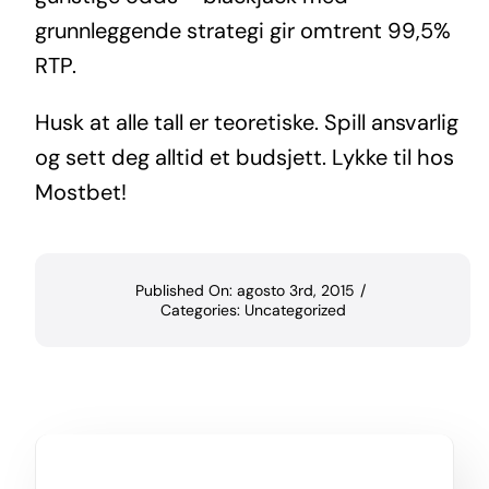
grunnleggende strategi gir omtrent 99,5%
RTP.
Husk at alle tall er teoretiske. Spill ansvarlig
og sett deg alltid et budsjett. Lykke til hos
Mostbet!
Published On: agosto 3rd, 2015
/
Categories:
Uncategorized