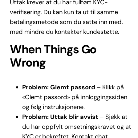
Uttak krever at du har fullført KYC-
verifisering. Du kan kun ta ut til samme
betalingsmetode som du satte inn med,
med mindre du kontakter kundestøtte.
When Things Go
Wrong
Problem: Glemt passord
– Klikk på
«Glemt passord» på innloggingssiden
og følg instruksjonene.
Problem: Uttak blir avvist
– Sjekk at
du har oppfylt omsetningskravet og at
KYC er bekreftet. Kontakt chat.