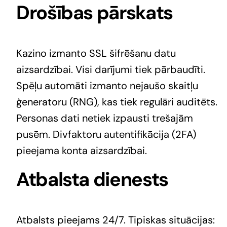
Drošības pārskats
Kazino izmanto SSL šifrēšanu datu
aizsardzībai. Visi darījumi tiek pārbaudīti.
Spēļu automāti izmanto nejaušo skaitļu
ģeneratoru (RNG), kas tiek regulāri auditēts.
Personas dati netiek izpausti trešajām
pusēm. Divfaktoru autentifikācija (2FA)
pieejama konta aizsardzībai.
Atbalsta dienests
Atbalsts pieejams 24/7. Tipiskas situācijas: