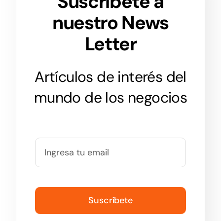
Suscríbete a
nuestro News
Letter
Artículos de interés del
mundo de los negocios
Suscríbete