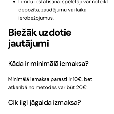
Limitu iestatīšana: spēlētāji var noteikt
depozīta, zaudējumu vai laika
ierobežojumus.
Biežāk uzdotie
jautājumi
Kāda ir minimālā iemaksa?
Minimālā iemaksa parasti ir 10€, bet
atkarībā no metodes var būt 20€.
Cik ilgi jāgaida izmaksa?