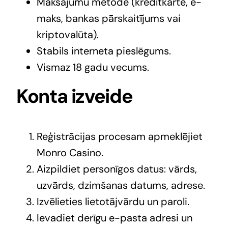
Maksājumu metode (kredītkarte, e-
maks, bankas pārskaitījums vai
kriptovalūta).
Stabils interneta pieslēgums.
Vismaz 18 gadu vecums.
Konta izveide
Reģistrācijas procesam apmeklējiet
Monro Casino
.
Aizpildiet personīgos datus: vārds,
uzvārds, dzimšanas datums, adrese.
Izvēlieties lietotājvārdu un paroli.
Ievadiet derīgu e-pasta adresi un