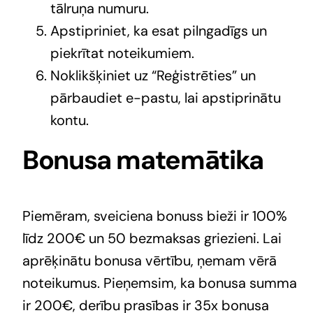
tālruņa numuru.
Apstipriniet, ka esat pilngadīgs un
piekrītat noteikumiem.
Noklikšķiniet uz “Reģistrēties” un
pārbaudiet e-pastu, lai apstiprinātu
kontu.
Bonusa matemātika
Piemēram, sveiciena bonuss bieži ir 100%
līdz 200€ un 50 bezmaksas griezieni. Lai
aprēķinātu bonusa vērtību, ņemam vērā
noteikumus. Pieņemsim, ka bonusa summa
ir 200€, derību prasības ir 35x bonusa