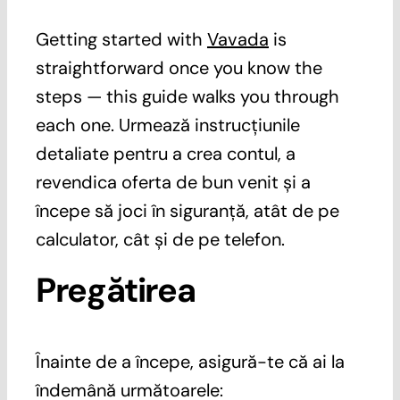
Getting started with
Vavada
is
straightforward once you know the
steps — this guide walks you through
each one. Urmează instrucțiunile
detaliate pentru a crea contul, a
revendica oferta de bun venit și a
începe să joci în siguranță, atât de pe
calculator, cât și de pe telefon.
Pregătirea
Înainte de a începe, asigură-te că ai la
îndemână următoarele: