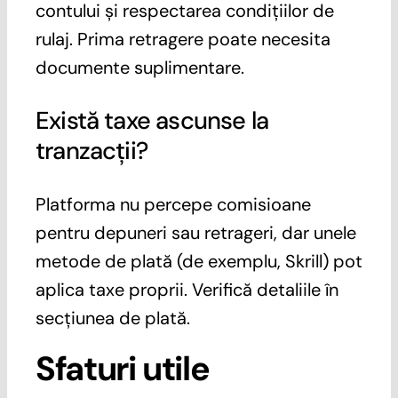
contului și respectarea condițiilor de
rulaj. Prima retragere poate necesita
documente suplimentare.
Există taxe ascunse la
tranzacții?
Platforma nu percepe comisioane
pentru depuneri sau retrageri, dar unele
metode de plată (de exemplu, Skrill) pot
aplica taxe proprii. Verifică detaliile în
secțiunea de plată.
Sfaturi utile