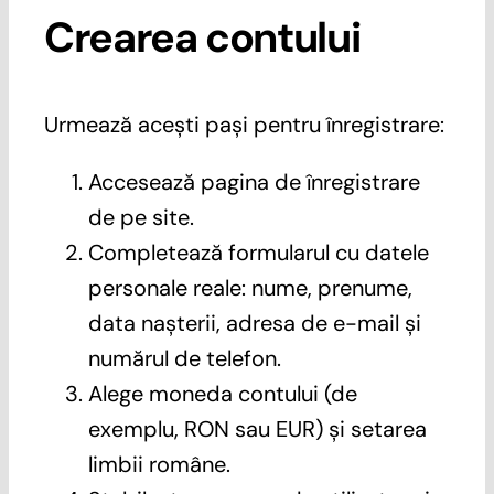
Crearea contului
Urmează acești pași pentru înregistrare:
Accesează pagina de înregistrare
de pe site.
Completează formularul cu datele
personale reale: nume, prenume,
data nașterii, adresa de e-mail și
numărul de telefon.
Alege moneda contului (de
exemplu, RON sau EUR) și setarea
limbii române.