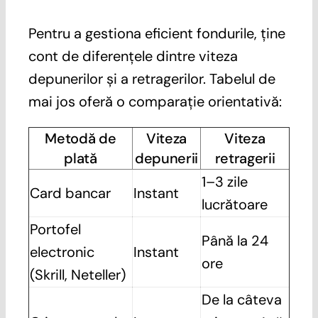
Pentru a gestiona eficient fondurile, ține
cont de diferențele dintre viteza
depunerilor și a retragerilor. Tabelul de
mai jos oferă o comparație orientativă:
Metodă de
Viteza
Viteza
plată
depunerii
retragerii
1–3 zile
Card bancar
Instant
lucrătoare
Portofel
Până la 24
electronic
Instant
ore
(Skrill, Neteller)
De la câteva