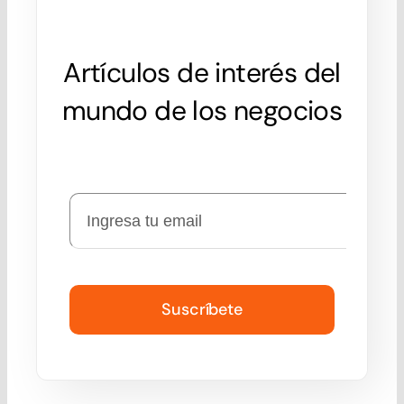
Artículos de interés del
mundo de los negocios
Suscríbete