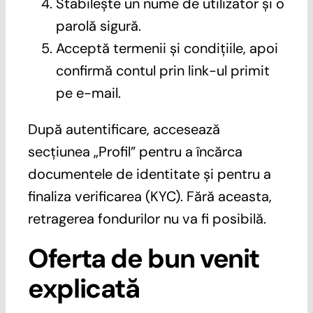
Stabilește un nume de utilizator și o
parolă sigură.
Acceptă termenii și condițiile, apoi
confirmă contul prin link-ul primit
pe e-mail.
După autentificare, accesează
secțiunea „Profil” pentru a încărca
documentele de identitate și pentru a
finaliza verificarea (KYC). Fără aceasta,
retragerea fondurilor nu va fi posibilă.
Oferta de bun venit
explicată