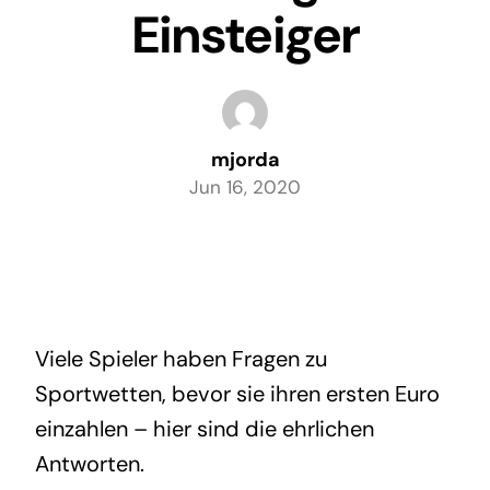
Einsteiger
mjorda
Jun 16, 2020
Viele Spieler haben Fragen zu
Sportwetten
, bevor sie ihren ersten Euro
einzahlen – hier sind die ehrlichen
Antworten.