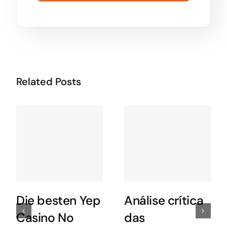
Related Posts
Die besten Yep
Análise crítica
Casino No
das