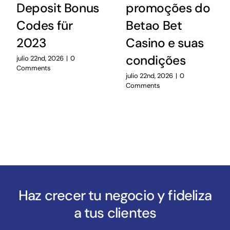
Deposit Bonus
promoções do
Codes für
Betao Bet
2023
Casino e suas
condições
julio 22nd, 2026
|
0
Comments
julio 22nd, 2026
|
0
Comments
Haz crecer tu negocio y fideliza
a tus clientes