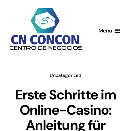
Saltar
al
contenido
Menu
Inicio
Nosotros
Uncategorized
Servicios
Erste Schritte im
Online-Casino:
Blog
Anleitung für
Contacto