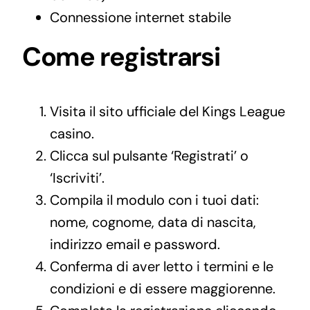
Connessione internet stabile
Come registrarsi
Visita il sito ufficiale del Kings League
casino.
Clicca sul pulsante ‘Registrati’ o
‘Iscriviti’.
Compila il modulo con i tuoi dati:
nome, cognome, data di nascita,
indirizzo email e password.
Conferma di aver letto i termini e le
condizioni e di essere maggiorenne.