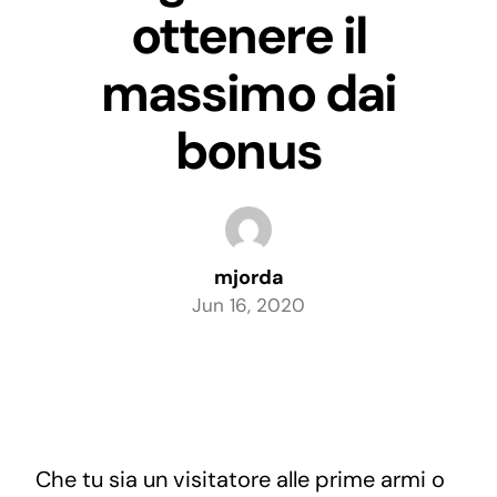
ottenere il
massimo dai
bonus
mjorda
Jun 16, 2020
Che tu sia un visitatore alle prime armi o