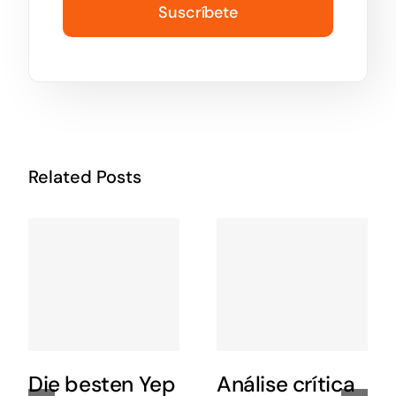
Suscríbete
Related Posts
Die besten Yep
Análise crítica