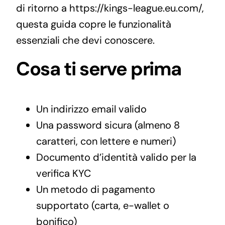
di ritorno a
https://kings-league.eu.com/
,
questa guida copre le funzionalità
essenziali che devi conoscere.
Cosa ti serve prima
Un indirizzo email valido
Una password sicura (almeno 8
caratteri, con lettere e numeri)
Documento d’identità valido per la
verifica KYC
Un metodo di pagamento
supportato (carta, e-wallet o
bonifico)