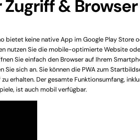
 Zugriff & Browser
o bietet keine native App im Google Play Store 
en nutzen Sie die mobile-optimierte Website ode
nen Sie einfach den Browser auf Ihrem Smartphon
n Sie sich an. Sie können die PWA zum Startbilds
f zu erhalten. Der gesamte Funktionsumfang, inkl
iele, ist auch mobil verfügbar.