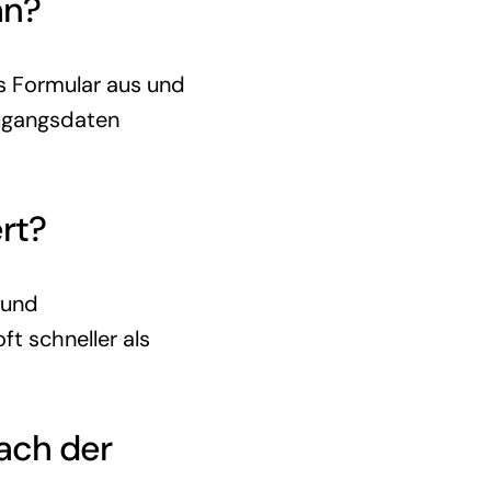
an?
das Formular aus und
Zugangsdaten
rt?
 und
t schneller als
ach der