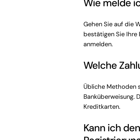
Wie melde i
Gehen Sie auf die We
bestätigen Sie Ihre
anmelden.
Welche Zahl
Übliche Methoden si
Banküberweisung. Di
Kreditkarten.
Kann ich de