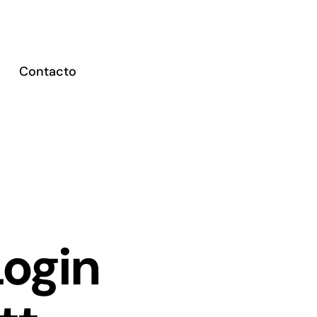
Contacto
Login