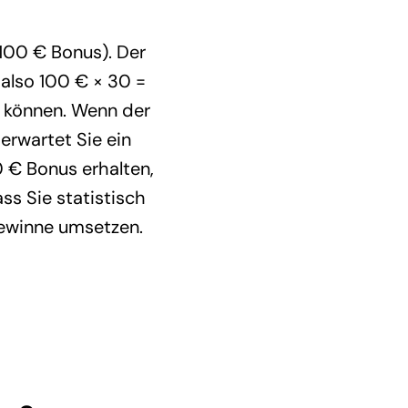
100 € Bonus). Der
also 100 € × 30 =
n können. Wenn der
erwartet Sie ein
0 € Bonus erhalten,
ss Sie statistisch
Gewinne umsetzen.