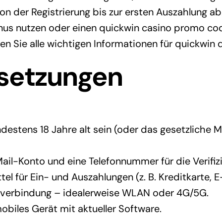
 von der Registrierung bis zur ersten Auszahlung ab
nus nutzen oder einen quickwin casino promo cod
en Sie alle wichtigen Informationen für quickwin 
setzungen
estens 18 Jahre alt sein (oder das gesetzliche M
Mail-Konto und eine Telefonnummer für die Verifiz
el für Ein- und Auszahlungen (z. B. Kreditkarte, E
etverbindung – idealerweise WLAN oder 4G/5G.
biles Gerät mit aktueller Software.