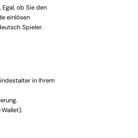
. Egal, ob Sie den
e einlösen
deutsch Spieler.
indestalter in Ihrem
ierung.
-Wallet).