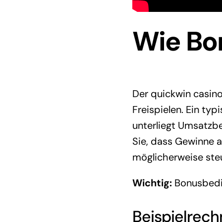
Wie Bon
Der quickwin casin
Freispielen. Ein ty
unterliegt Umsatzb
Sie, dass Gewinne 
möglicherweise steue
Wichtig:
Bonusbedin
Beispielrec