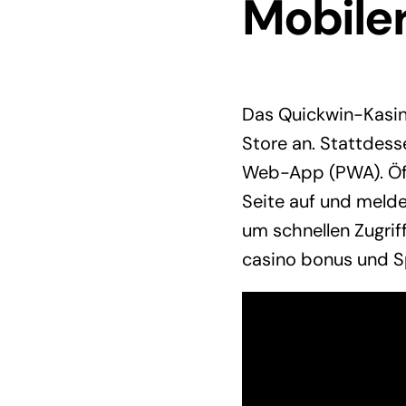
Mobiler
Das Quickwin-Kasin
Store an. Stattdess
Web-App (PWA). Öff
Seite auf und melde
um schnellen Zugrif
casino bonus und Sp