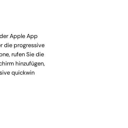
oder Apple App
r die progressive
e, rufen Sie die
chirm hinzufügen,
usive quickwin