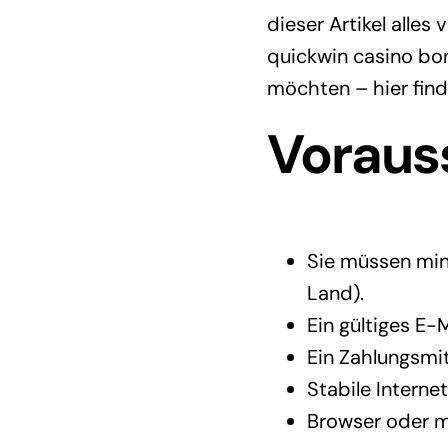
dieser Artikel alles
quickwin casino bo
möchten – hier find
Voraus
Sie müssen mind
Land).
Ein gültiges E-
Ein Zahlungsmitt
Stabile Intern
Browser oder mo