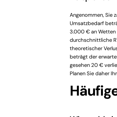
Angenommen, Sie za
Umsatzbedarf beträ
3.000 € an Wetten 
durchschnittliche R
theoretischer Verlus
beträgt der erwarte
gesehen 20 € verli
Planen Sie daher Ih
Häufig