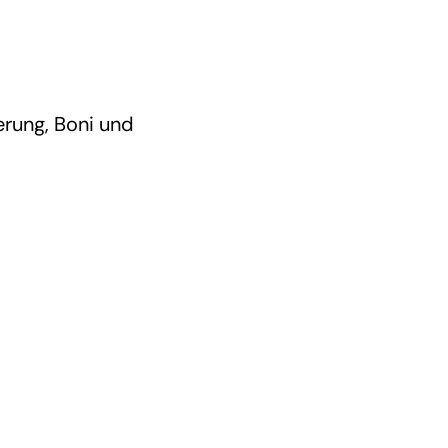
ierung, Boni und