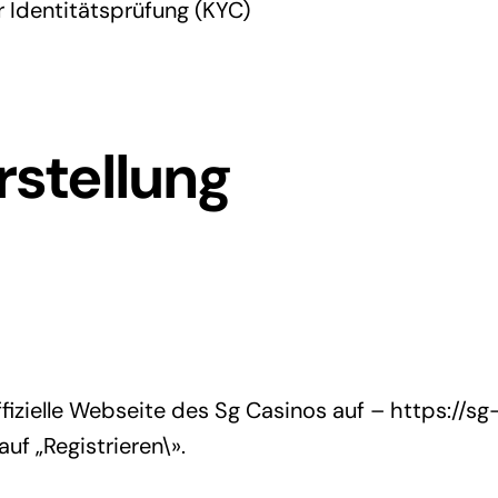
r Identitätsprüfung (KYC)
rstellung
ffizielle Webseite des Sg Casinos auf –
https://s
auf „Registrieren\».