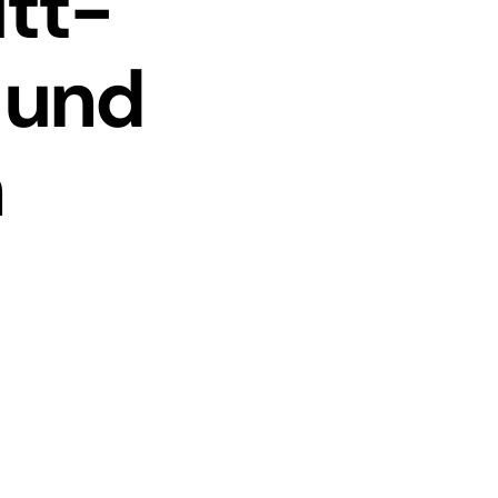
itt-
- und
n