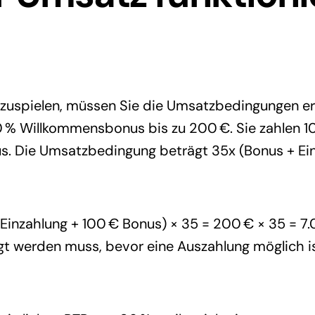
izuspielen, müssen Sie die Umsatzbedingungen er
0 % Willkommensbonus bis zu 200 €. Sie zahlen 1
s. Die Umsatzbedingung beträgt 35x (Bonus + Ein
Einzahlung + 100 € Bonus) × 35 = 200 € × 35 = 7
gt werden muss, bevor eine Auszahlung möglich is