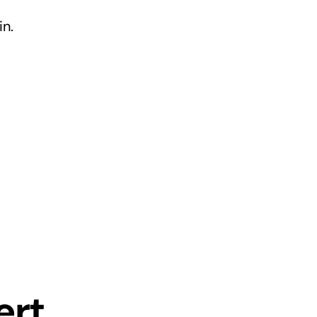
in.
ert