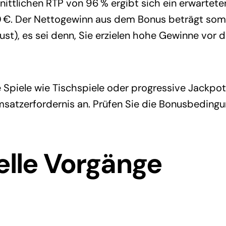
ittlichen RTP von 96 % ergibt sich ein erwarteter
0 €. Der Nettogewinn aus dem Bonus beträgt som
ust), es sei denn, Sie erzielen hohe Gewinne vor 
e Spiele wie Tischspiele oder progressive Jackpot
msatzerfordernis an. Prüfen Sie die Bonusbeding
elle Vorgänge