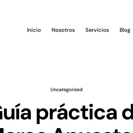
Inicio
Nosotros
Servicios
Blog
Uncategorized
uía práctica 