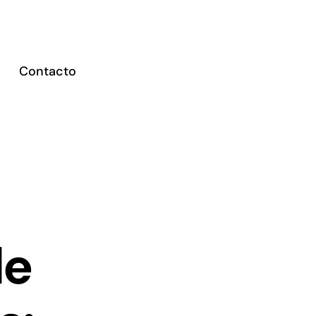
Contacto
de