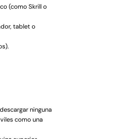
co (como Skrill o
dor, tablet o
os).
descargar ninguna
óviles como una