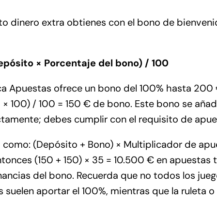
o dinero extra obtienes con el bono de bienvenid
pósito × Porcentaje del bono) / 100
rca Apuestas ofrece un bono del 100% hasta 200 
50 × 100) / 100 = 150 € de bono. Este bono se añad
ctamente; debes cumplir con el requisito de apues
la como: (Depósito + Bono) × Multiplicador de apue
entonces (150 + 150) × 35 = 10.500 € en apuestas 
anancias del bono. Recuerda que no todos los jue
as suelen aportar el 100%, mientras que la ruleta 