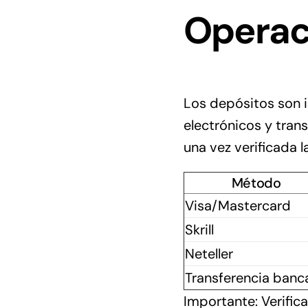
Operac
Los depósitos son 
electrónicos y tran
una vez verificada 
Método
Visa/Mastercard
Skrill
Neteller
Transferencia banc
Importante: Verific